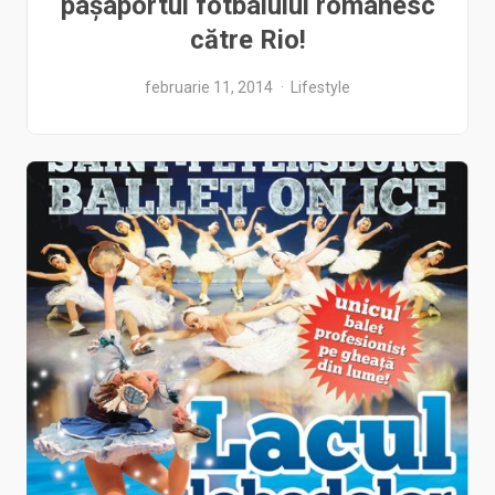
pașaportul fotbalului românesc
către Rio!
februarie 11, 2014
Lifestyle