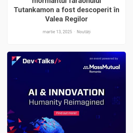
mormântul faraonului
Tutankamon a fost descoperit în
Valea Regilor
martie 13, 2025
Noutăți