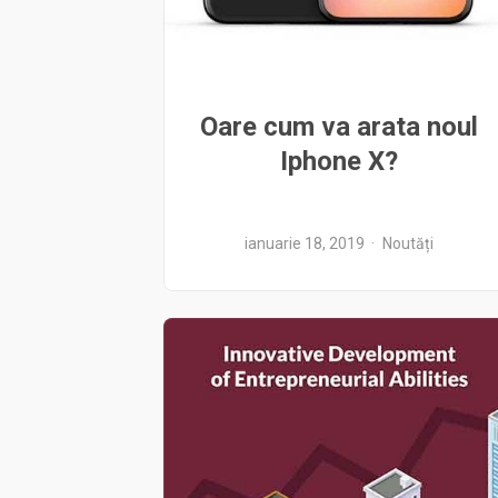
Oare cum va arata noul
Iphone X?
ianuarie 18, 2019
Noutăți