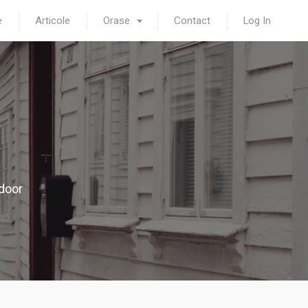
e
Articole
Orase
Contact
Log In
door