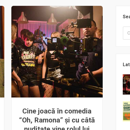
Se
Lat
Cine joacă în comedia
“Oh, Ramona” și cu câtă
nuditate vine rolul lui