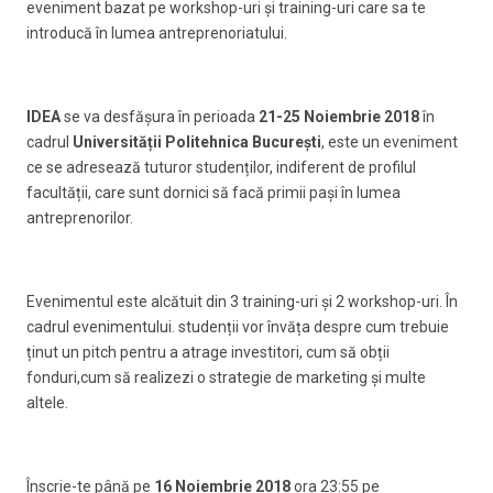
eveniment bazat pe workshop-uri și training-uri care sa te
introducă în lumea antreprenoriatului.
IDEA
se va desfășura în perioada
21-25 Noiembrie 2018
în
cadrul
Universității Politehnica București
, este un eveniment
ce se adresează tuturor studenților, indiferent de profilul
facultății, care sunt dornici să facă primii pași în lumea
antreprenorilor.
Evenimentul este alcătuit din 3 training-uri și 2 workshop-uri. În
cadrul evenimentului. studenții vor învăța despre cum trebuie
ținut un pitch pentru a atrage investitori, cum să obții
fonduri,cum să realizezi o strategie de marketing și multe
altele.
Înscrie-te până pe
16 Noiembrie 2018
ora 23:55 pe