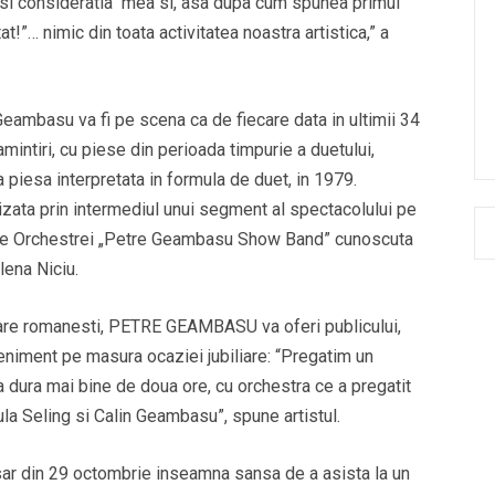
ea si consideratia mea si, asa dupa cum spunea primul
t!”… nimic din toata activitatea noastra artistica,” a
Geambasu va fi pe scena ca de fiecare data in ultimii 34
mintiri, cu piese din perioada timpurie a duetului,
 piesa interpretata in formula de duet, in 1979.
izata prin intermediul unui segment al spectacolului pe
tele Orchestrei „Petre Geambasu Show Band” cunoscuta
lena Niciu.
oare romanesti, PETRE GEAMBASU va oferi publicului,
veniment pe masura ocaziei jubiliare: “Pregatim un
 dura mai bine de doua ore, cu orchestra ce a pregatit
aula Seling si Calin Geambasu”, spune artistul.
sar din 29 octombrie inseamna sansa de a asista la un