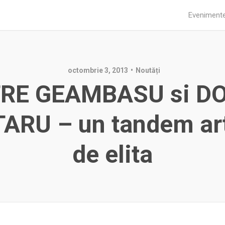
Eveniment
octombrie 3, 2013
Noutăți
RE GEAMBASU si D
ARU – un tandem art
de elita