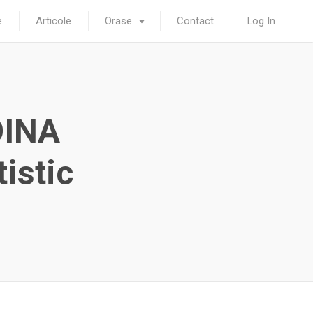
e
Articole
Orase
Contact
Log In
OINA
istic