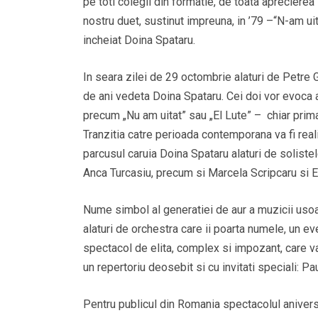
pe toti colegii din formatie, de toata aprecier
nostru duet, sustinut impreuna, in ’79 –“N-am uita
incheiat Doina Spataru.
In seara zilei de 29 octombrie alaturi de Petre 
de ani vedeta Doina Spataru. Cei doi vor evoca a
precum „Nu am uitat” sau „El Lute” – chiar prima
Tranzitia catre perioada contemporana va fi real
parcusul caruia Doina Spataru alaturi de solis
Anca Turcasiu, precum si Marcela Scripcaru si E
Nume simbol al generatiei de aur a muzicii us
alaturi de orchestra care ii poarta numele, un e
spectacol de elita, complex si impozant, care va
un repertoriu deosebit si cu invitati speciali: P
Pentru publicul din Romania spectacolul aniver