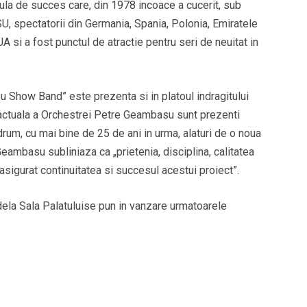
la de succes care, din 1978 incoace a cucerit, sub
 spectatorii din Germania, Spania, Polonia, Emiratele
UA si a fost punctul de atractie pentru seri de neuitat in
 Show Band” este prezenta si in platoul indragitului
actuala a Orchestrei Petre Geambasu sunt prezenti
 drum, cu mai bine de 25 de ani in urma, alaturi de o noua
eambasu subliniaza ca „prietenia, disciplina, calitatea
asigurat continuitatea si succesul acestui proiect”.
ela Sala Palatuluise pun in vanzare urmatoarele