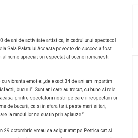
e ani de activitate artistica, in cadrul unui spectacol
riela Sala Palatului.Aceasta poveste de succes a fost
 al nume apreciat si respectat al scenei romanesti:
 cu vibranta emotie: „de exact 34 de ani am impartim
actii, bucurii”. Sunt ani care au trecut, cu bune si rele
acasa, printre spectatorii nostri pe care ii respectam si
 de bucurii; ca si in afara tarii, peste mari si tari,
re la randul lor ne sustin prin aplauze.”
in 29 octombrie vreau sa asigur atat pe Petrica cat si