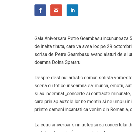
Gala Aniversara Petre Geambasu incununeaza 50 d
de inalta tinuta, care va avea loc pe 29 octomb
scrisa de Petre Geambasu avand alaturi de el un
doamna Doina Spataru.
Despre destinul artistic comun solista vorbeste
scena cu tot ce inseamna ea: munca, emotii, satisf
si au insemnat „concerte si contracte minunate, 
care prin aplauzele lor ne mentin si ne umplu inima
printre oameni incantati ca venim din Romania, ca
La ceas aniversar si in asteptarea concertului d