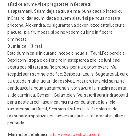
aflati ce anume vi se pregateste in fiecare zi
a saptamanii. Stiam deja sa ziua e mai buna daca o incepi cu
InOras.ro, dar acum, daca o avem alaturi si pe noua noastra
prietena, Alexandra, cu siguranta va deveni excelenta!Lectura
placuta, zile frumoase si sa ne vedem cu bine in fiecare
dimineata!
Duminica, 13 mai
Este duminica si in curand incepe o noua zi. Taurii,Fecioarele si
Capricornii tropaie de fericire in asteptarea zilei de luni, caci
exista posibilitatea sa fie propusi pentru o promovare. Mai
sceptici sunt semnele de foc: Berbecul, Leul si Sagetatorul, care
au atat de multe lucruri de rezolvat, incat prefera nici sa nu se
gandeasca la noua saptamana si vor savura la maxim aceasta
zi de duminica. Gemenii, Balantele si Varsatorii sunt indragostiti
pana peste urechi asa incat nici nu vor da atentie la zilele
saptamanii, iar Racul, Scorpionul si Pestii isi fac planuri de
razbunare impotriva unui adversar care i-a tot atacat in ultima
perioada.
Mai multe detalii aici:
http://www.roastrolog.com