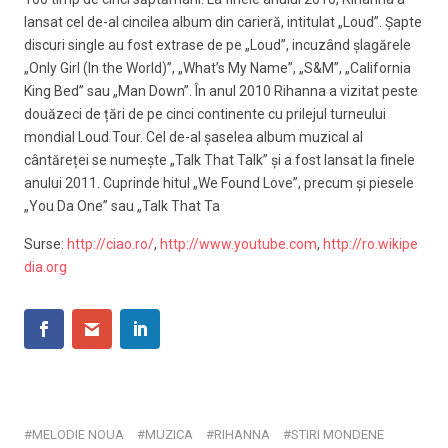
lansat cel de-al cincilea album din carieră, intitulat „Loud”. Șapte
discuri single au fost extrase de pe „Loud”, incuzând șlagărele
„Only Girl (In the World)”, „What’s My Name”, „S&M”, „California
King Bed” sau „Man Down”. În anul 2010 Rihanna a vizitat peste
douăzeci de țări de pe cinci continente cu prilejul turneului
mondial Loud Tour. Cel de-al șaselea album muzical al
cântăreței se numește „Talk That Talk” și a fost lansat la finele
anului 2011. Cuprinde hitul „We Found Love”, precum și piesele
„You Da One” sau „Talk That Ta
Surse:
http://ciao.ro/
,
http://www.youtube.com
,
http://ro.wikipe
dia.org
MELODIE NOUA
MUZICA
RIHANNA
STIRI MONDENE