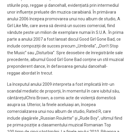
stilurile pop, reggae și dancehall, evidențiată prin intermediul
unor influențe preluate din muzica caraibiană. În primăvara
anului 2006 începea promovarea unui nou album de studio, A
Girl Like Me, care avea să devină un succes comercial, fiind
vândute peste un milion de exemplare numai în S.U.A.. În prima
parte a anului 2007 a fost lansat discul Good Girl Gone Bad, ce
include compoziții de succes precum „Umbrella”, „Don’t Stop
the Music” sau „Disturbia”. Spre deosebire de înregistrările sale
precedente, albumul Good Girl Gone Bad conține un stil muzical
preponderent dance, în defavoarea genului dancehall-
reggae abordat în trecut.
La începutul anului 2009 interpreta a fost implicată într-un
scandal mediatic de proporții, în momentul în care iubitul său,
cântărețulChris Brown, a comis acte de violență domestică
asupra sa. Ulterior, la finele aceluiași an, începea
comercializarea unui nou album de studio, Rated R, care
include șlagărele „Russian Roulette” și „Rude Boy”, ultimul fiind
pe prima poziție a clasamentului muzical Romanian Top
100 timp de cinci săptămâni. La finele anului 2010, Rihanna a