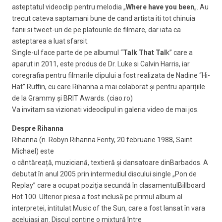
asteptatul videoclip pentru melodia „
Where have you been
„. Au
trecut cateva saptamani bune de cand artista iti tot chinuia
fanii si tweet-uri de pe platourile de filmare, dar iata ca
asteptarea a luat sfarsit.
Single-ul face parte de pe albumul “
Talk That Tal
k” care a
aparut in 2011, este produs de Dr. Luke si Calvin Harris, iar
coregrafia pentru filmarile clipului a fost realizata de Nadine “Hi-
Hat” Ruffin, cu care Rihanna a mai colaborat și pentru aparițiile
de la Grammy și BRIT Awards. (ciao.ro)
Va invitam sa vizionati videoclipul in galeria video de mai jos.
Despre Rihanna
Rihanna (n. Robyn Rihanna Fenty, 20 februarie 1988, Saint
Michael) este
o cântăreață, muziciană, textieră și dansatoare dinBarbados. A
debutat în anul 2005 prin intermediul discului single „Pon de
Replay” care a ocupat poziția secundă în clasamentulBillboard
Hot 100. Ulterior piesa a fost inclusă pe primul album al
interpretei, intitulat Music of the Sun, care a fost lansat în vara
aceluiași an. Discul conține o mixtură între