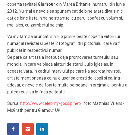
coperta revistei
Glamour
din Marea Britanie, numarul din iunie
2012. Nu mai e nevoie sa spunem cat de bine arata diva si nici
cat de bine ii sta in haine stramte, cu parul coafat cu volum si,
mai ales, cu zambetul pe chip.
Va invitam sa aruncati si voi o privire peste coperta viitorului
numar al revistei si peste 2 fotografii din pictorialul care va fi
publicat in respectivul numar.
Se pare ca artista a inceput deja promovarea turneului sau
mondial in care va pleca alaturi de starul Julio Iglesias, in
aceasta vara. In cadrul interviului pe care l-a acordat revistei,
artista mentioneaza ca nu e usor sa cresti doi copii si ca, intr-
adevar, e nevoie de foarte multe persoane in prejma ei pentru a
putea reusi sa le faca pe toate.
Sursa:
http://www.celebrity-gossip.net/
, foto Matthias Vriens-
McGrath pentru Glamour UK