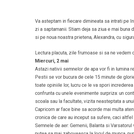
Va asteptam in fiecare dimineata sa intrati pe In
zi a saptamanii. Stiam deja sa ziua e mai buna d
si pe noua noastra prietena, Alexandra, cu sigu
Lectura placuta, zile frumoase si sa ne vedem c
Miercuri, 2 mai
Astazi nativii semnelor de apa vor fi in lumina r
Pestii se vor bucura de cele 15 minute de glorie. 
toate opiniile lor, lucru ce le va spori increderea
confrunta cu unele evenimente surpriza: un contr
scoala sau la facultate, vizita neasteptata a unui
Capricorn ar face bine sa acorde mai multa atent
cronica de care au inceput sa sufere, caci altfel
Semnele de aer: Gemenii, Balanta si Varsatorul v
putea sa mai zaboveasca la locul de munca, pun