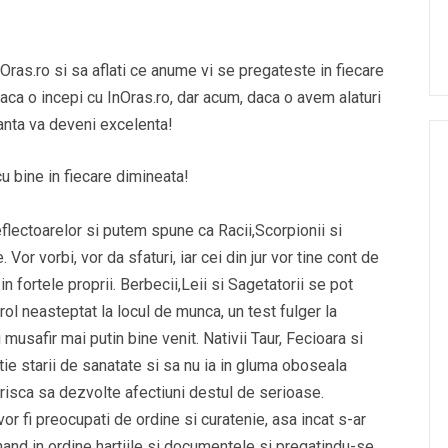
Oras.ro si sa aflati ce anume vi se pregateste in fiecare
aca o incepi cu InOras.ro, dar acum, daca o avem alaturi
ranta va deveni excelenta!
u bine in fiecare dimineata!
eflectoarelor si putem spune ca Racii,Scorpionii si
Vor vorbi, vor da sfaturi, iar cei din jur vor tine cont de
 in fortele proprii. Berbecii,Leii si Sagetatorii se pot
ol neasteptat la locul de munca, un test fulger la
 musafir mai putin bine venit. Nativii Taur, Fecioara si
ie starii de sanatate si sa nu ia in gluma oboseala
 risca sa dezvolte afectiuni destul de serioase.
or fi preocupati de ordine si curatenie, asa incat s-ar
and in ordine hartiile si documentele si pregatindu-se