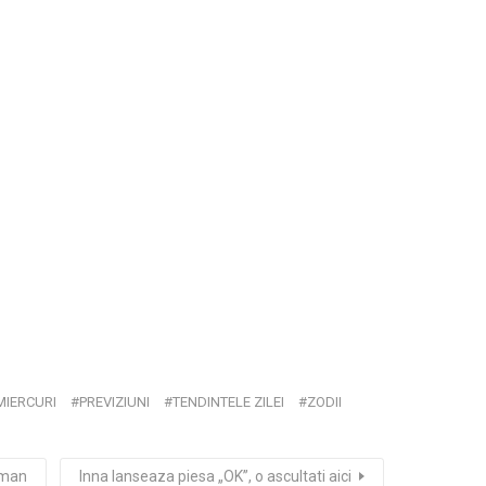
MIERCURI
PREVIZIUNI
TENDINTELE ZILEI
ZODII
oman
Inna lanseaza piesa „OK”, o ascultati aici