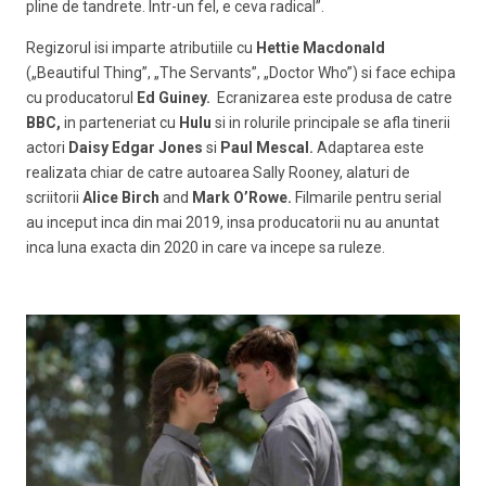
pline de tandrete. Intr-un fel, e ceva radical”.
Regizorul isi imparte atributiile cu
Hettie Macdonald
(„Beautiful Thing”, „The Servants”, „Doctor Who”) si face echipa
cu producatorul
Ed Guiney.
Ecranizarea este produsa de catre
BBC,
in parteneriat cu
Hulu
si in rolurile principale se afla tinerii
actori
Daisy Edgar Jones
si
Paul Mescal.
Adaptarea este
realizata chiar de catre autoarea Sally Rooney, alaturi de
scriitorii
Alice Birch
and
Mark O’Rowe.
Filmarile pentru serial
au inceput inca din mai 2019, insa producatorii nu au anuntat
inca luna exacta din 2020 in care va incepe sa ruleze.