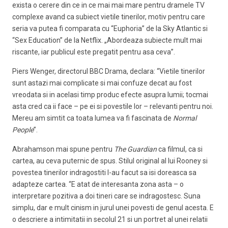
exista o cerere din ce in ce mai mai mare pentru dramele TV
complexe avand ca subiect vietile tinerilor, motiv pentru care
seria va putea fi comparata cu “Euphoria” de la Sky Atlantic si
“Sex Education” de la Netflix. „Abordeaza subiecte mult mai
riscante, iar publicul este pregatit pentru asa ceva”.
Piers Wenger, directorul BBC Drama, declara: “Vietile tinerilor
sunt astazi mai complicate si mai confuze decat au fost
vreodata si in acelasi timp produc efecte asupra lumii; tocmai
asta cred ca ii face – pe ei si povestile lor – relevanti pentru noi.
Mereu am simtit ca toata lumea va fi fascinata de
Normal
People
”.
Abrahamson mai spune pentru
The Guardian
ca filmul, ca si
cartea, au ceva puternic de spus. Stilul original al lui Rooney si
povestea tinerilor indragostiti l-au facut sa isi doreasca sa
adapteze cartea. “E atat de interesanta zona asta – o
interpretare pozitiva a doi tineri care se indragostesc. Suna
simplu, dar e mult cinism in jurul unei povesti de genul acesta. E
o descriere a intimitatii in secolul 21 si un portret al unei relatii