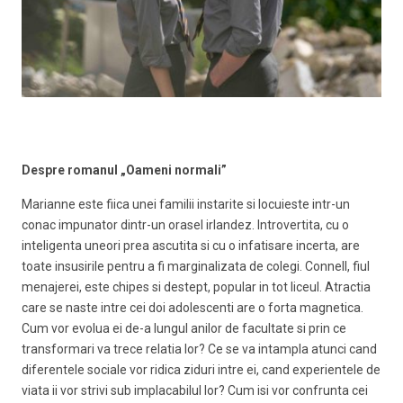
Despre romanul „Oameni normali”
Marianne este fiica unei familii instarite si locuieste intr-un
conac impunator dintr-un orasel irlandez. Introvertita, cu o
inteligenta uneori prea ascutita si cu o infatisare incerta, are
toate insusirile pentru a fi marginalizata de colegi. Connell, fiul
menajerei, este chipes si destept, popular in tot liceul. Atractia
care se naste intre cei doi adolescenti are o forta magnetica.
Cum vor evolua ei de-a lungul anilor de facultate si prin ce
transformari va trece relatia lor? Ce se va intampla atunci cand
diferentele sociale vor ridica ziduri intre ei, cand experientele de
viata ii vor strivi sub implacabilul lor? Cum isi vor confrunta cei