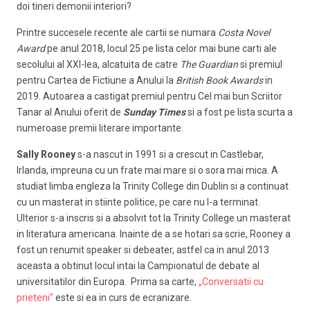
doi tineri demonii interiori?
Printre succesele recente ale cartii se numara
Costa Novel
Award
pe anul 2018, locul 25 pe lista celor mai bune carti ale
secolului al XXI-lea, alcatuita de catre
The Guardian
si premiul
pentru Cartea de Fictiune a Anului la
British Book Awards
in
2019. Autoarea a castigat premiul pentru Cel mai bun Scriitor
Tanar al Anului oferit de
Sunday Times
si a fost pe lista scurta a
numeroase premii literare importante.
Sally Rooney
s-a nascut in 1991 si a crescut in Castlebar,
Irlanda, impreuna cu un frate mai mare si o sora mai mica. A
studiat limba engleza la Trinity College din Dublin si a continuat
cu un masterat in stiinte politice, pe care nu l-a terminat.
Ulterior s-a inscris si a absolvit tot la Trinity College un masterat
in literatura americana. Inainte de a se hotari sa scrie, Rooney a
fost un renumit speaker si debeater, astfel ca in anul 2013
aceasta a obtinut locul intai la Campionatul de debate al
universitatilor din Europa. Prima sa carte,
„Conversatii cu
prieteni”
este si ea in curs de ecranizare.