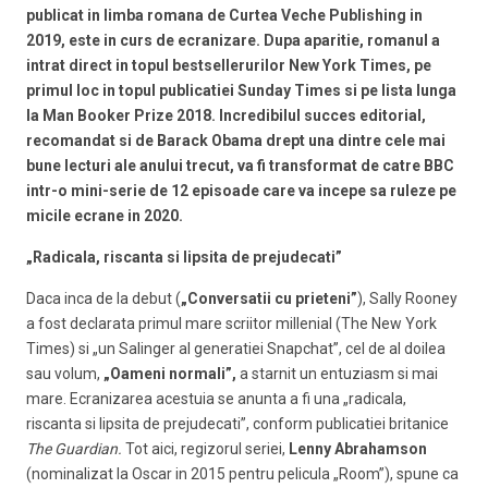
publicat in limba romana de Curtea Veche Publishing in
2019, este in curs de ecranizare. Dupa aparitie, romanul a
intrat direct in topul bestsellerurilor New York Times, pe
primul loc in topul publicatiei Sunday Times si pe lista lunga
la Man Booker Prize 2018. Incredibilul succes editorial,
recomandat si de Barack Obama drept una dintre cele mai
bune lecturi ale anului trecut, va fi transformat de catre BBC
intr-o mini-serie de 12 episoade care va incepe sa ruleze pe
micile ecrane in 2020.
„Radicala, riscanta si lipsita de prejudecati”
Daca inca de la debut (
„Conversatii cu prieteni”
), Sally Rooney
a fost declarata primul mare scriitor millenial (The New York
Times) si „un Salinger al generatiei Snapchat”, cel de al doilea
sau volum,
„Oameni normali”,
a starnit un entuziasm si mai
mare. Ecranizarea acestuia se anunta a fi una „radicala,
riscanta si lipsita de prejudecati”, conform publicatiei britanice
The Guardian.
Tot aici, regizorul seriei,
Lenny Abrahamson
(nominalizat la Oscar in 2015 pentru pelicula „Room”), spune ca