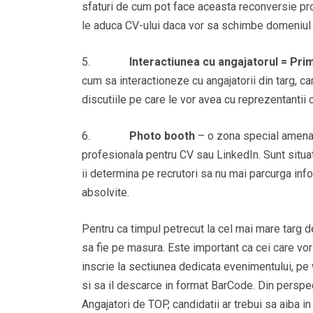
sfaturi de cum pot face aceasta reconversie prof
le aduca CV-ului daca vor sa schimbe domeniul d
5.
Interactiunea cu angajatorul = Prim
cum sa interactioneze cu angajatorii din targ, ca
discutiile pe care le vor avea cu reprezentantii
6.
Photo booth
– o zona special amenaja
profesionala pentru CV sau LinkedIn. Sunt situat
ii determina pe recrutori sa nu mai parcurga inf
absolvite.
Pentru ca timpul petrecut la cel mai mare targ de
sa fie pe masura. Este important ca cei care vor
inscrie la sectiunea dedicata evenimentului, p
si sa il descarce in format BarCode. Din perspec
Angajatori de TOP, candidatii ar trebui sa aiba 