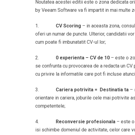
Noutatea acestei editii este o zona dedicata orien
by Veeam Software va fi impartit in mai multe zo
1.
CV Scoring
– in aceasta zona, consult
oferi un numar de puncte. Ulterior, candidatii vo
cum poate fi imbunatatit CV-ul lor;
2.
0 experien
ta
– CV de 10
– este o zo
se confrunta cu provocarea de a redacta un CV pe
cu privire la informatile care pot fi incluse atun
3.
Cariera potrivita = Destinatia ta
– s
orientare in cariera, joburile cele mai potrivite as
competentele;
4.
Reconversie profesionala
– este o 
isi schimbe domeniul de activitate, celor care v