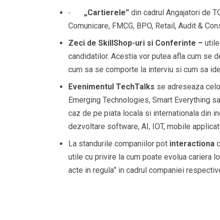
·
„
Cartierele”
din cadrul Angajatori de TO
Comunicare, FMCG, BPO, Retail, Audit & Con
Zeci de SkillShop-uri si Conferinte –
utile
candidatilor. Acestia vor putea afla cum se 
cum sa se comporte la interviu si cum sa ident
Evenimentul TechTalks
se adreseaza celor 
Emerging Technologies, Smart Everything sau 
caz de pe piata locala si internationala din i
dezvoltare software, AI, IOT, mobile applic
La standurile companiilor pot
interactiona
c
utile cu privire la cum poate evolua cariera lo
acte in regula” in cadrul companiei respectiv