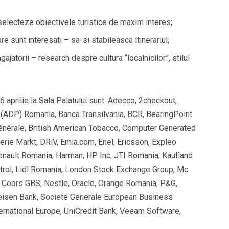
 selecteze obiectivele turistice de maxim interes;
 sunt interesati – sa-si stabileasca itinerariul;
jatorii – research despre cultura “localnicilor”, stilul
5-6 aprilie la Sala Palatului sunt: Adecco, 2checkout,
 (ADP) Romania, Banca Transilvania, BCR, BearingPoint
énérale, British American Tobacco, Computer Generated
ie Markt, DRiV, Emia.com, Enel, Ericsson, Expleo
nault Romania, Harman, HP Inc, JTI Romania, Kaufland
trol, Lidl Romania, London Stock Exchange Group, Mc
 Coors GBS, Nestle, Oracle, Orange Romania, P&G,
feisen Bank, Societe Generale European Business
rnational Europe, UniCredit Bank, Veeam Software,