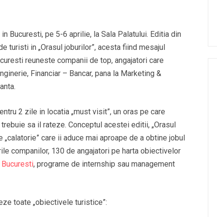
n Bucuresti, pe 5-6 aprilie, la Sala Palatului. Editia din
 turisti in „Orasul joburilor”, acesta fiind mesajul
ucuresti reuneste companii de top, angajatori care
Inginerie, Financiar – Bancar, pana la Marketing &
anta.
ru 2 zile in locatia „must visit”, un oras pe care
trebuie sa il rateze. Conceptul acestei editii, „Orasul
de „calatorie” care ii aduce mai aproape de a obtine jobul
urile companilor, 130 de angajatori pe harta obiectivelor
n Bucuresti
, programe de internship sau management
teze toate „obiectivele turistice”: