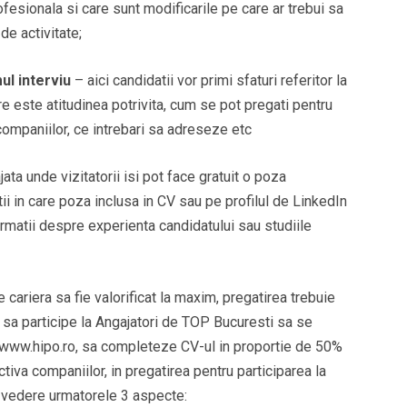
esionala si care sunt modificarile pe care ar trebui sa
e activitate;
ul interviu
– aici candidatii vor primi sfaturi referitor la
re este atitudinea potrivita, cum se pot pregati pentru
 companiilor, ce intrebari sa adreseze etc
ta unde vizitatorii isi pot face gratuit o poza
ii in care poza inclusa in CV sau pe profilul de LinkedIn
ormatii despre experienta candidatului sau studiile
 cariera sa fie valorificat la maxim, pregatirea trebuie
 sa participe la Angajatori de TOP Bucuresti sa se
e www.hipo.ro, sa completeze CV-ul in proportie de 50%
tiva companiilor, in pregatirea pentru participarea la
in vedere urmatorele 3 aspecte: