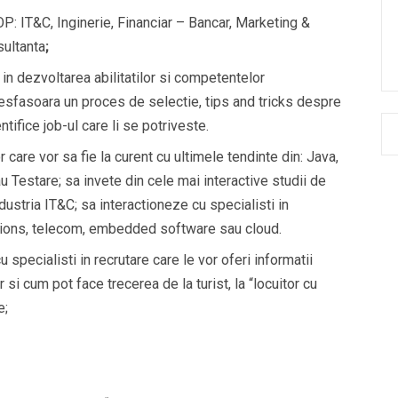
P: IT&C, Inginerie, Financiar – Bancar, Marketing &
sultanta
;
 in
dezvoltarea abilitatilor si competentelor
desfasoara un proces de selectie, tips and tricks despre
ifice job-ul care li se potriveste.
care vor sa fie la curent cu ultimele tendinte din: Java,
Testare; sa invete din cele mai interactive studii de
ndustria IT&C; sa interactioneze cu specialisti in
ations, telecom, embedded software sau cloud.
u specialisti in recrutare care le vor oferi informatii
r si cum pot face trecerea de la turist, la “locuitor cu
e;