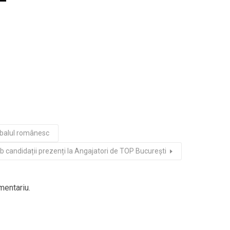
otbalul românesc
ob candidații prezenți la Angajatori de TOP București
mentariu.