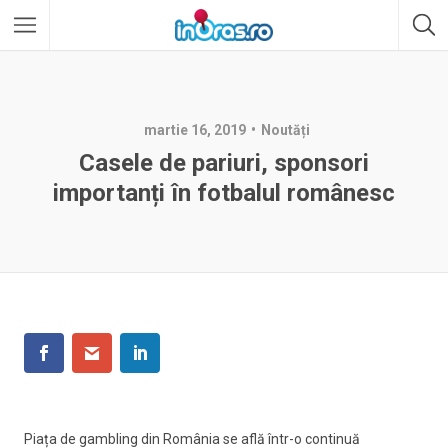
martie 16, 2019
Noutăți
Casele de pariuri, sponsori
importanți în fotbalul românesc
Piața de gambling din România se află într-o continuă