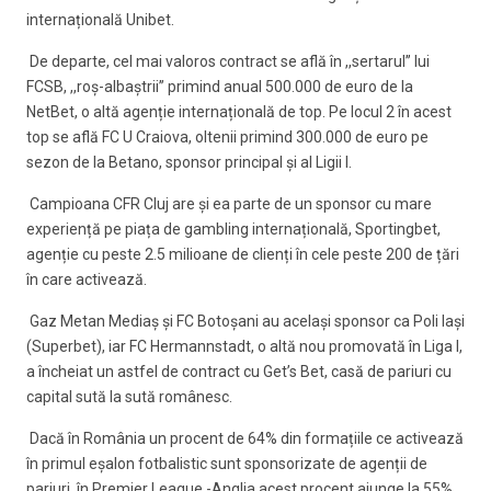
internațională Unibet.
De departe, cel mai valoros contract se află în ,,sertarul’’ lui
FCSB, ,,roș-albaștrii’’ primind anual 500.000 de euro de la
NetBet, o altă agenție internațională de top. Pe locul 2 în acest
top se află FC U Craiova, oltenii primind 300.000 de euro pe
sezon de la Betano, sponsor principal și al Ligii I.
Campioana CFR Cluj are și ea parte de un sponsor cu mare
experiență pe piața de gambling internațională, Sportingbet,
agenție cu peste 2.5 milioane de clienți în cele peste 200 de țări
în care activează.
Gaz Metan Mediaș și FC Botoșani au același sponsor ca Poli Iași
(Superbet), iar FC Hermannstadt, o altă nou promovată în Liga I,
a încheiat un astfel de contract cu Get’s Bet, casă de pariuri cu
capital sută la sută românesc.
Dacă în România un procent de 64% din formațiile ce activează
în primul eșalon fotbalistic sunt sponsorizate de agenții de
pariuri, în Premier League -Anglia acest procent ajunge la 55%,