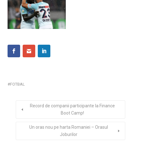
FOTBAL
Record de companii participante la Finance
Boot Camp!
Un oras nou pe harta Romaniei – Orasul
Joburilor