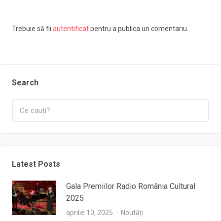
Trebuie să fii
autentificat
pentru a publica un comentariu.
Search
Latest Posts
Gala Premiilor Radio România Cultural
2025
aprilie 10, 2025
Noutăți