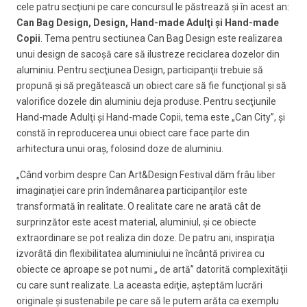
cele patru secţiuni pe care concursul le păstrează şi în acest an:
Can Bag Design, Design, Hand-made Adulţi şi Hand-made
Copii
. Tema pentru sectiunea Can Bag Design este realizarea
unui design de sacoşă care să ilustreze reciclarea dozelor din
aluminiu. Pentru secţiunea Design, participanţii trebuie să
propună şi să pregătească un obiect care să fie funcţional şi să
valorifice dozele din aluminiu deja produse. Pentru secţiunile
Hand-made Adulţi şi Hand-made Copii, tema este „Can City”, şi
constă în reproducerea unui obiect care face parte din
arhitectura unui oraş, folosind doze de aluminiu.
„Când vorbim despre Can Art&Design Festival dăm frâu liber
imaginaţiei care prin îndemânarea participanţilor este
transformată în realitate. O realitate care ne arată cât de
surprinzător este acest material, aluminiul, şi ce obiecte
extraordinare se pot realiza din doze. De patru ani, inspiraţia
izvorâtă din flexibilitatea aluminiului ne încântă privirea cu
obiecte ce aproape se pot numi „ de artă’’ datorită complexităţii
cu care sunt realizate. La aceasta ediţie, aşteptăm lucrări
originale şi sustenabile pe care să le putem arăta ca exemplu