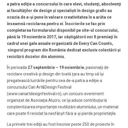
a patra ediţie a concursului în care elevi, studenţi, absolvenţi
ai facultăţilor de design şi specialişti în design grafic au
ocazia de a-şi pune în valoare creativitatea în a arăta ce
înseamnă reciclarea pentru ei. Înscrierile se fac prin
completarea formularului disponibil pe site-ul concursului,
până la 19 noiembrie 2017, iar câştigătorii vor fi premiaţi în
cadrul unei gale anuale organizată de Every Can Counts,
singurul program din România dedicat exclusiv colectării şi
reciclării dozelor din aluminiu.
În perioada
27 septembrie – 19 noiembrie
, pasionaţii de
reciclare creativă şi design din toată ţara au timp să îşi
pregatească lucrările pentru cea de-a patra a ediţie a
concursului Can Art&Design Festival
(www.canartdesignfestival.ro), un concurs-eveniment
organizat de Asociaţia Alucro, ce îşi aduce contribuţia la
conştientizarea importanţei reutilizării aluminiului, un material
care poate fi reciclat la nesfârşit fără a-şi pierde proprietăţile.
La primele trei ediţii au fost înscrise peste 250 de proiecte în