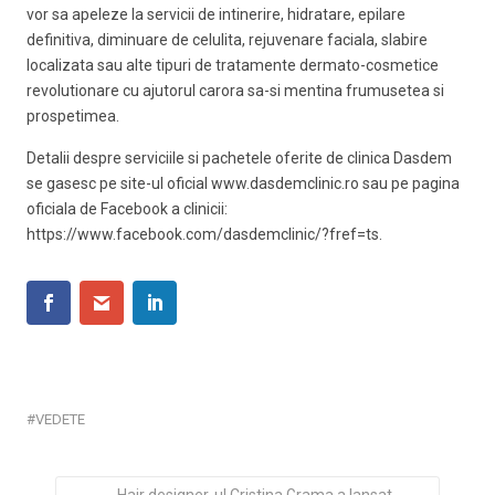
vor sa apeleze la servicii de intinerire, hidratare, epilare
definitiva, diminuare de celulita, rejuvenare faciala, slabire
localizata sau alte tipuri de tratamente dermato-cosmetice
revolutionare cu ajutorul carora sa-si mentina frumusetea si
prospetimea.
Detalii despre serviciile si pachetele oferite de clinica Dasdem
se gasesc pe site-ul oficial www.dasdemclinic.ro sau pe pagina
oficiala de Facebook a clinicii:
https://www.facebook.com/dasdemclinic/?fref=ts.
VEDETE
Hair designer-ul ​Cristina Grama a lansat