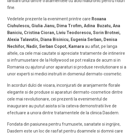
lansarii unul dintre tratamentele cu acid hialuronic pentru riduri
fine.
Vedetele prezente la eveniment printre care
Roxana
Ciuhulescu, Giulia Jianu, Dima Trofim, Adina Buzatu, Ana
Baniciu, Cristina Cioran, Liviu Teodorescu, Sorin Brotnei,
Alexia Talavutis, Diana Bisinicu, Eugenia Serban, Denisa
Nechifor, Nadir,
Serban Copot, Kamara
au aflat, pe langa
altele, ca cele mai cautate si apreciate tratamente de intinerire
si infrumusetare de la Hollywood se pot realiza de acum si in
Romania cu ajutorul unor aparaturi si produse revolutionare si a
unor experti si medici instruiti in domeniul dermato-cosmetic.
In acorduri dulci de vioara, inconjurati de aranjamente florale
elegante si de produse si aparaturi dermato-cosmetice dintre
cele mai revolutionare, cei prezenti la evenimentul de
inaugurare au putut asista si la cateva demonstratii live de
efectuare a unora dintre tratamentele de la clinica Dasdem.
Fondata din pasiunea pentru frumusete, sanatate si ingrijire,
Dasdem este un loc de rasfat pentru doamnele si domnii care