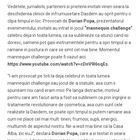
Vedetele, jurnalistii, partenerii si prietenii invitati vineri seara la
deschiderea clinicii de infrumusetare Dasdem au oprit pentru o
clipa timpul in loc. Provocati de
Dorian Popa,
prezentatorul
evenimentului, invitatii au intrat in jocul
“mannequin challenge”
celebru deja in toata lumea, ca sa sublinieze ca atunci cand isi
doresc, oamenii pot gasi instrumentele pentru a opri timpul si a
ramane in postura in care se simt cel mai bine. Momentul
mannequin challenge poate fi vazut aici:
https://www.youtube.com/watch?v=cDnV9I6sqEs.
“I-am provocat pe toti la deja celebrul in toata lumea
mannequin challenge sau jocul de-a statuile, asa cum ii
spuneam noi cand eram mici. Pe langa distractie, motivul
pentru care am facut asta a fost sa subliniem ca prin ingrijire si
tratamente revolutionare de cosmetica, asa cum sunt cele
realizate la Dasdem, se poate opri timpul si putem ramane asa
cum ne place cel mai mult: tineri, frumosi, supli, energici,
multumiti de aspectul nostru. Ne-a iesit mai bine ca la Casa
Alba, zic euJ”, declara
Dorian Popa,
care a si testat in seara