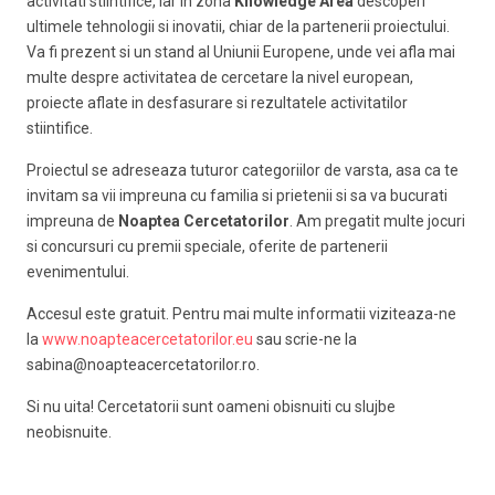
activitati stiintifice, iar in zona
Knowledge Area
descoperi
ultimele tehnologii si inovatii, chiar de la partenerii proiectului.
Va fi prezent si un stand al Uniunii Europene, unde vei afla mai
multe despre activitatea de cercetare la nivel european,
proiecte aflate in desfasurare si rezultatele activitatilor
stiintifice.
Proiectul se adreseaza tuturor categoriilor de varsta, asa ca te
invitam sa vii impreuna cu familia si prietenii si sa va bucurati
impreuna de
Noaptea Cercetatorilor
. Am pregatit multe jocuri
si concursuri cu premii speciale, oferite de partenerii
evenimentului.
Accesul este gratuit. Pentru mai multe informatii viziteaza-ne
la
www.noapteacercetatorilor.eu
sau scrie-ne la
sabina@noapteacercetatorilor.ro.
Si nu uita! Cercetatorii sunt oameni obisnuiti cu slujbe
neobisnuite.