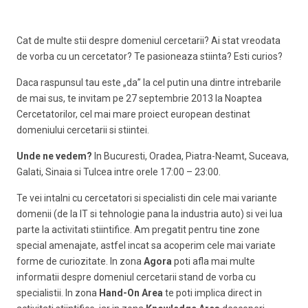
Cat de multe stii despre domeniul cercetarii? Ai stat vreodata
de vorba cu un cercetator? Te pasioneaza stiinta? Esti curios?
Daca raspunsul tau este „da” la cel putin una dintre intrebarile
de mai sus, te invitam pe 27 septembrie 2013 la Noaptea
Cercetatorilor, cel mai mare proiect european destinat
domeniului cercetarii si stiintei.
Unde ne vedem?
In Bucuresti, Oradea, Piatra-Neamt, Suceava,
Galati, Sinaia si Tulcea intre orele 17:00 – 23:00.
Te vei intalni cu cercetatori si specialisti din cele mai variante
domenii (de la IT si tehnologie pana la industria auto) si vei lua
parte la activitati stiintifice. Am pregatit pentru tine zone
special amenajate, astfel incat sa acoperim cele mai variate
forme de curiozitate. In zona
Agora
poti afla mai multe
informatii despre domeniul cercetarii stand de vorba cu
specialistii. In zona
Hand-On Area
te poti implica direct in