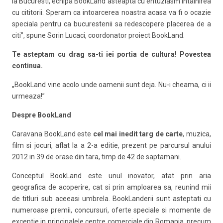
la Bucuresti, echipa BookLand asteapta cu entuziasm intalnirea
cu cititorii. Speram ca intoarcerea noastra acasa va fi o ocazie
speciala pentru ca bucurestenii sa redescopere placerea de a
citi”, spune Sorin Lucaci, coordonator proiect BookLand.
Te asteptam cu drag sa-ti iei portia de cultura! Povestea
continua.
„BookLand vine acolo unde oamenii sunt deja. Nu-i cheama, ci ii
urmeaza!”
Despre BookLand
Caravana BookLand este
cel mai inedit targ de carte
, muzica,
film si jocuri, aflat la a 2-a editie, prezent pe parcursul anului
2012 in 39 de orase din tara, timp de 42 de saptamani.
Conceptul BookLand este unul inovator, atat prin aria
geografica de acoperire, cat si prin amploarea sa, reunind mii
de titluri sub aceeasi umbrela. BookLanderii sunt asteptati cu
numeroase premii, concursuri, oferte speciale si momente de
exceptie in principalele centre comerciale din Romania, precum