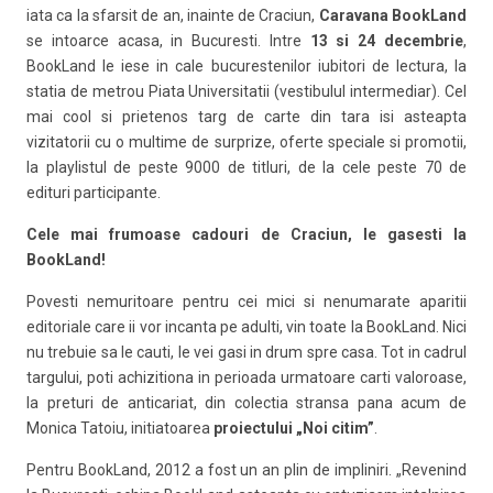
iata ca la sfarsit de an, inainte de Craciun,
Caravana BookLand
se intoarce acasa, in Bucuresti. Intre
13 si 24 decembrie
,
BookLand le iese in cale bucurestenilor iubitori de lectura, la
statia de metrou Piata Universitatii (vestibulul intermediar). Cel
mai cool si prietenos targ de carte din tara isi asteapta
vizitatorii cu o multime de surprize, oferte speciale si promotii,
la playlistul de peste 9000 de titluri, de la cele peste 70 de
edituri participante.
Cele mai frumoase cadouri de Craciun, le gasesti la
BookLand!
Povesti nemuritoare pentru cei mici si nenumarate aparitii
editoriale care ii vor incanta pe adulti, vin toate la BookLand. Nici
nu trebuie sa le cauti, le vei gasi in drum spre casa. Tot in cadrul
targului, poti achizitiona in perioada urmatoare carti valoroase,
la preturi de anticariat, din colectia stransa pana acum de
Monica Tatoiu, initiatoarea
proiectului „Noi citim”
.
Pentru BookLand, 2012 a fost un an plin de impliniri. „Revenind