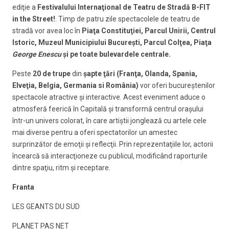
ediţie a
Festivalului Internaţional de Teatru de Stradă B-FIT
in the Street!
. Timp de patru zile spectacolele de teatru de
stradă vor avea loc în
Piaţa Constituţiei, Parcul Unirii, Centrul
Istoric, Muzeul Municipiului Bucureşti, Parcul Colţea, Piaţa
George Enescu
şi pe toate bulevardele centrale.
Peste
20 de trupe
din
şapte ţări
(Franţa, Olanda, Spania,
Elveţia, Belgia, Germania si România)
vor oferi bucureştenilor
spectacole atractive şi interactive. Acest eveniment aduce o
atmosferă feerică în Capitală şi transformă centrul oraşului
într-un univers colorat, în care artiştii jonglează cu artele cele
mai diverse pentru a oferi spectatorilor un amestec
surprinzător de emoţii şi reflecţii. Prin reprezentaţiile lor, actorii
încearcă să interacţioneze cu publicul, modificând raporturile
dintre spaţiu, ritm şi receptare.
Franta
LES GEANTS DU SUD
PLANET PAS NET