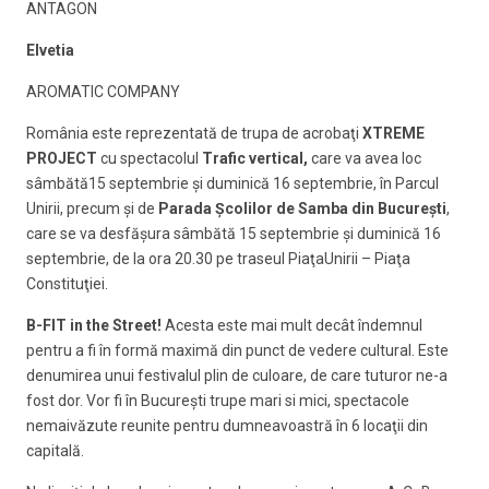
ANTAGON
Elvetia
AROMATIC COMPANY
România este reprezentată de trupa de acrobaţi
XTREME
PROJECT
cu spectacolul
Trafic vertical,
care va avea loc
sâmbătă15 septembrie şi duminică 16 septembrie, în Parcul
Unirii, precum şi de
Parada Şcolilor de Samba din Bucureşti
,
care se va desfăşura sâmbătă 15 septembrie şi duminică 16
septembrie, de la ora 20.30 pe traseul PiaţaUnirii – Piaţa
Constituţiei.
B-FIT in the Street!
Acesta este mai mult decât îndemnul
pentru a fi în formă maximă din punct de vedere cultural. Este
denumirea unui festivalul plin de culoare, de care tuturor ne-a
fost dor. Vor fi în Bucureşti trupe mari si mici, spectacole
nemaivăzute reunite pentru dumneavoastră în 6 locaţii din
capitală.