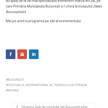
Nu lipsiţi de la cel mai spectaculos eveniment marca ArCuB, pe
care Primăria Municipiului Bucureşti vi-l oferă la începutul
Zilelor
Bucureştiului
!
Mai jos aveti si programul pe zile al evenimentului.
BUCURESTI
FESTIVALUL INTERNATIONAL AL TEATRULUI DE STRADA
INORAS
Singurul club de comedie din Bucuresti este…