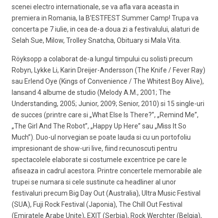
scenei electro internationale, se va afla vara aceasta in
premiera in Romania, la B’ESTFEST Summer Camp! Trupa va
concerta pe 7 iulie, in cea de-a doua zi a festivalului, alaturi de
Selah Sue, Milow, Trolley Snatcha, Obituary si Mala Vita.
Röyksopp a colaborat de-a lungul timpului cu solisti precum
Robyn, Lykke Li, Karin Dreijer-Andersson (The Knife / Fever Ray)
sau Erlend Oye (Kings of Convenience / The Whitest Boy Alive),
lansand 4 albume de studio (Melody A.M., 2001; The
Understanding, 2005; Junior, 2009; Senior, 2010) si 15 single-uri
de succes (printre care si „What Else Is There?”, „Remind Me”,
„The Girl And The Robot”, „Happy Up Here” sau „Miss It So
Much”). Duo-ul norvegian se poate lauda si cu un portofoliu
impresionant de show-uri live, fiind recunoscuti pentru
spectacolele elaborate si costumele excentrice pe care le
afiseaza in cadrul acestora. Printre concertele memorabile ale
trupei se numara si cele sustinute ca headliner al unor
festivaluri precum Big Day Out (Australia), Ultra Music Festival
(SUA), Fuji Rock Festival (Japonia), The Chill Out Festival
(Emiratele Arabe Unite), EXIT (Serbia), Rock Werchter (Belgia),