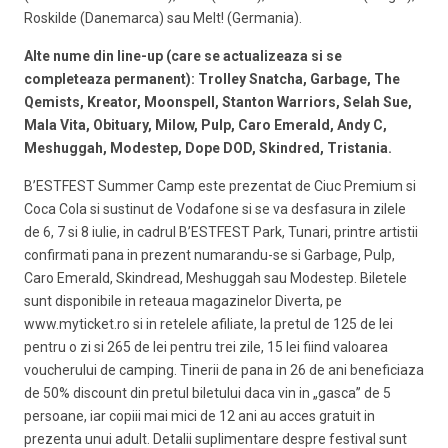
Roskilde (Danemarca) sau Melt! (Germania).
Alte nume din line-up (care se actualizeaza si se
completeaza permanent): Trolley Snatcha, Garbage, The
Qemists, Kreator, Moonspell, Stanton Warriors, Selah Sue,
Mala Vita, Obituary, Milow, Pulp, Caro Emerald, Andy C,
Meshuggah, Modestep, Dope DOD, Skindred, Tristania.
B’ESTFEST Summer Camp este prezentat de Ciuc Premium si
Coca Cola si sustinut de Vodafone si se va desfasura in zilele
de 6, 7 si 8 iulie, in cadrul B’ESTFEST Park, Tunari, printre artistii
confirmati pana in prezent numarandu-se si Garbage, Pulp,
Caro Emerald, Skindread, Meshuggah sau Modestep. Biletele
sunt disponibile in reteaua magazinelor Diverta, pe
www.myticket.ro si in retelele afiliate, la pretul de 125 de lei
pentru o zi si 265 de lei pentru trei zile, 15 lei fiind valoarea
voucherului de camping. Tinerii de pana in 26 de ani beneficiaza
de 50% discount din pretul biletului daca vin in „gasca” de 5
persoane, iar copiii mai mici de 12 ani au acces gratuit in
prezenta unui adult. Detalii suplimentare despre festival sunt