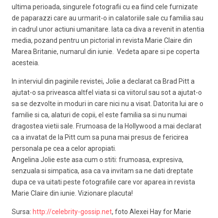
ultima perioada, singurele fotografii cu ea fiind cele furnizate
de paparazzi care au urmarit-o in calatoriile sale cu familia sau
in cadrul unor actiuni umanitare. Iata ca diva a revenit in atentia
media, pozand pentru un pictorial in revista Marie Claire din
Marea Britanie, numarul din iunie. Vedeta apare si pe coperta
acesteia.
In interviul din paginile revistei, Jolie a declarat ca Brad Pitt a
ajutat-o sa priveasca altfel viata si ca viitorul sau sot a ajutat-o
sa se dezvolte in moduri in care nici nu a visat. Datorita lui are o
familie si ca, alaturi de copii, el este familia sa si nu numai
dragostea vietii sale. Frumoasa de la Hollywood a mai declarat
ca a invatat de la Pitt cum sa puna mai presus de fericirea
personala pe cea a celor apropiati.
Angelina Jolie este asa cum o stiti: frumoasa, expresiva,
senzuala si simpatica, asa ca va invitam sa ne dati dreptate
dupa ce va uitati peste fotografiile care vor aparea in revista
Marie Claire din iunie. Vizionare placuta!
Sursa:
http://celebrity-gossip.net
, foto Alexei Hay for Marie