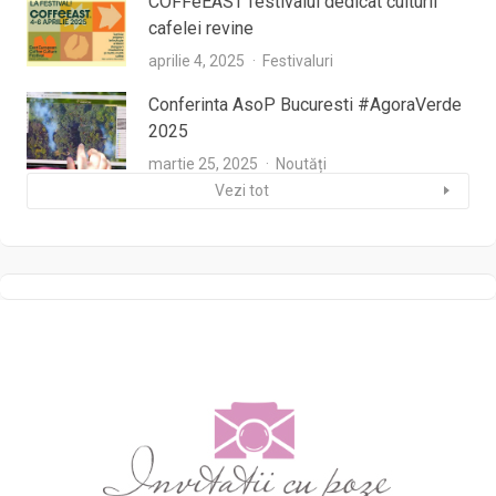
COFFeEAST festivalul dedicat culturii
cafelei revine
aprilie 4, 2025
Festivaluri
Conferinta AsoP Bucuresti #AgoraVerde
2025
martie 25, 2025
Noutăți
Vezi tot