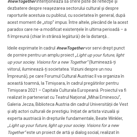
#newTogether
intenționează să ofere piste de reflecţie și
dezbatere despre reașezarea sectorului cultural și despre
raporturile acestuia cu publicul, cu societatea în general, după
acest moment de „stop” impus. Între altele, plecând de la acest
paradox care ne-a modificat existențele în ultima perioadă – a
fi împreună (chiar în strânsă legătură) de la distanţă…
Ideile exprimate în cadrul
#newTogether
vor servi drept punct
de pornire pentru un amplu proiect
„Light up your future, light
up your sociey. Visions for a new Together”
(Iluminează-ți
viitorul, iluminează-ți societatea. Viziuni despre un nou
Împreună), pe care Forumul Cultural Austriac îl va organiza în
această toamnă, la Timișoara, în cadrul pregătirilor pentru
Timișoara 2021 – Capitala Culturala Europeană. Proiectul va fi
realizat în parteneriat cu Teatrul Național „Mihai Eminescu”,
Galeria Jecza, Biblioteca Austria din cadrul Universității de Vest
şi alţi actori culturali de prestigiu. Inițiat de artista vizuală și
experta austriacă în drepturile fundamentale, Beate Winkler,
„Light up your future, light up your sociey. Visions for a new
Together”
este un proiect de artă şi dialog social, realizat în