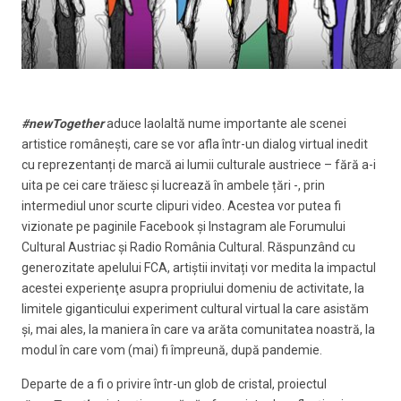
#newTogether
aduce laolaltă nume importante ale scenei
artistice românești, care se vor afla într-un dialog virtual inedit
cu reprezentanți de marcă ai lumii culturale austriece – fără a-i
uita pe cei care trăiesc și lucrează în ambele țări -, prin
intermediul unor scurte clipuri video. Acestea vor putea fi
vizionate pe paginile Facebook și Instagram ale Forumului
Cultural Austriac și Radio România Cultural. Răspunzând cu
generozitate apelului FCA, artiștii invitați vor medita la impactul
acestei experienţe asupra propriului domeniu de activitate, la
limitele giganticului experiment cultural virtual la care asistăm
și, mai ales, la maniera în care va arăta comunitatea noastră, la
modul în care vom (mai) fi împreună, după pandemie.
Departe de a fi o privire într-un glob de cristal, proiectul