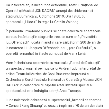
Ca în fiecare an, la început de octombrie, Teatrul Național de
Operetă și Musical „ION DACIAN” anunță deschiderea noii
stagiuni, Duminică 20 Octombrie 2019, Ora 18:00, cu
spectacolul „Liliacul”, în regia lui Cătălin Voineag.
În perioada următoare publicul se poate delecta cu spectacole
care au încântat și în stagiunile trecute, cum ar fi „Povestirile
lui…Offenbach” jucată în anul în care sărbătorim 200 de ani de
la nașterea lui Jacques Offenbach sau „Țara Surâsului” , o
operetă romantică în 3 acte compusă de Franz Lehár.
Vom încheia luna octombrie cu musicalul „Parcul de Distracții”
un spectacol original pe muzica lui Andrei Tudor interpretat de
soliștii Teatrului Muzical de Copii București împreună cu
Orchestra și Corul Teatrului Național de Operetă și Musical „ION
DACIAN” în colaborare cu Sipetul Artei. Invitatul special al
spectacolului este îndrăgita actriță Anca Țurcașiu.
Luna noiembrie debutează cu spectacolul „Armonii de toamnă
– Concert Fang Shuang” cu ocazia împlinirii a 70 de ani de relații