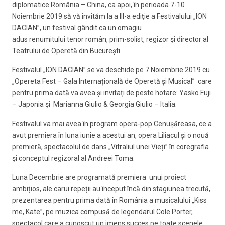
diplomatice România – China, ca apoi, în perioada 7-10
Noiembrie 2019 să vă invităm la a III-a ediție a Festivalului „ION
DACIAN”, un festival gândit ca un omagiu
adus renumitului tenor român, prim-solist, regizor și director al
Teatrului de Operetă din București.
Festivalul „ION DACIAN” se va deschide pe 7 Noiembrie 2019 cu
„Opereta Fest – Gala Internațională de Operetă și Musical” care
pentru prima dată va avea și invitați de peste hotare: Yasko Fuji
– Japonia și Marianna Giulio & Georgia Giulio – Italia.
Festivalul va mai avea în program opera-pop Cenușăreasa, ce a
avut premiera în luna iunie a acestui an, opera Liliacul și o nouă
premieră, spectacolul de dans „Vitraliul unei Vieți” în coregrafia
și conceptul regizoral al Andreei Toma.
Luna Decembrie are programată premiera unui proiect
ambițios, ale carui repeții au început încă din stagiunea trecută,
prezentarea pentru prima dată în România a musicalului „Kiss
me, Kate”, pe muzica compusă de legendarul Cole Porter,
spectacol care a cunoscut un imens succes pe toate scenele