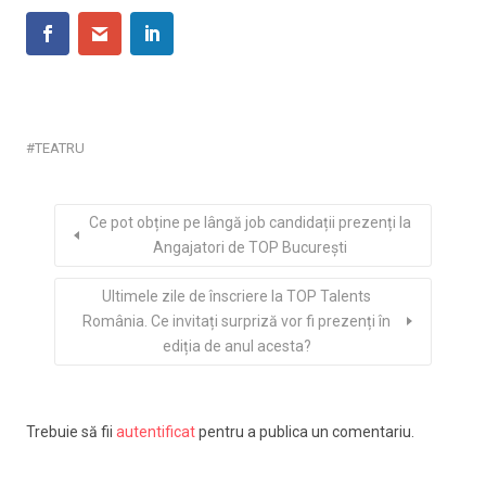
TEATRU
Ce pot obține pe lângă job candidații prezenți la
Angajatori de TOP București
Ultimele zile de înscriere la TOP Talents
România. Ce invitați surpriză vor fi prezenți în
ediția de anul acesta?
Trebuie să fii
autentificat
pentru a publica un comentariu.