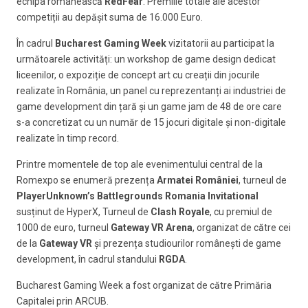
echipa românească
RedFear
. Premiile totale ale acestor
competiții au depășit suma de 16.000 Euro.
În cadrul
Bucharest Gaming Week
vizitatorii au participat la
următoarele activități: un workshop de game design dedicat
liceenilor, o expoziție de concept art cu creații din jocurile
realizate în România, un panel cu reprezentanți ai industriei de
game development din țară și un game jam de 48 de ore care
s-a concretizat cu un număr de 15 jocuri digitale și non-digitale
realizate în timp record.
Printre momentele de top ale evenimentului central de la
Romexpo se enumeră prezența
Armatei României
, turneul de
PlayerUnknown’s
Battlegrounds Romania Invitational
susținut de HyperX, Turneul de
Clash Royale
, cu premiul de
1000 de euro, turneul
Gateway VR Arena
, organizat de către cei
de la
Gateway VR
și prezența studiourilor românești de game
development, în cadrul standului
RGDA
.
Bucharest Gaming Week a fost organizat de către Primăria
Capitalei prin ARCUB.