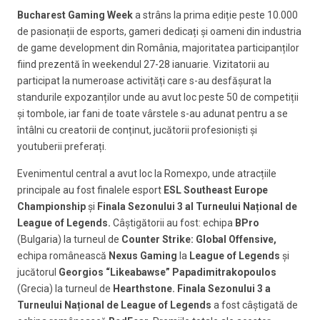
Bucharest Gaming Week
a strâns la prima ediție peste 10.000
de pasionații de esports, gameri dedicați și oameni din industria
de game development din România, majoritatea participanților
fiind prezentă în weekendul 27-28 ianuarie. Vizitatorii au
participat la numeroase activități care s-au desfășurat la
standurile expozanților unde au avut loc peste 50 de competiții
și tombole, iar fani de toate vârstele s-au adunat pentru a se
întâlni cu creatorii de conținut, jucătorii profesioniști și
youtuberii preferați.
Evenimentul central a avut loc la Romexpo, unde atracțiile
principale au fost finalele esport
ESL Southeast Europe
Championship
și
Finala Sezonului 3 al Turneului Național de
League of Legends.
Câștigătorii au fost: echipa
BPro
(Bulgaria) la turneul de
Counter Strike: Global Offensive,
echipa românească
Nexus Gaming
la
League of Legends
și
jucătorul
Georgios “Likeabawse” Papadimitrakopoulos
(Grecia) la turneul de
Hearthstone. Finala Sezonului 3 a
Turneului Național de League of Legends
a fost câștigată de