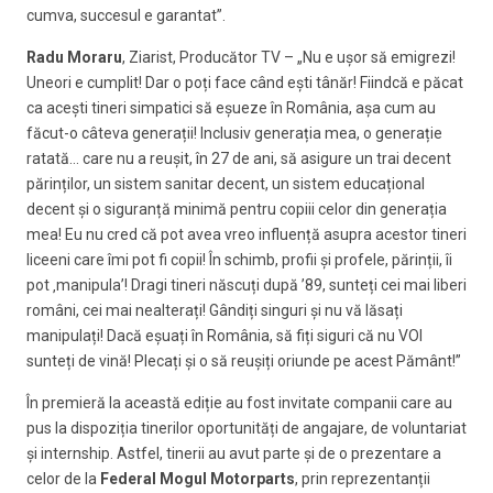
cumva, succesul e garantat”.
Radu Moraru
, Ziarist, Producător TV – „Nu e ușor să emigrezi!
Uneori e cumplit! Dar o poți face când ești tânăr! Fiindcă e păcat
ca acești tineri simpatici să eșueze în România, așa cum au
făcut-o câteva generații! Inclusiv generația mea, o generație
ratată… care nu a reușit, în 27 de ani, să asigure un trai decent
părinților, un sistem sanitar decent, un sistem educațional
decent și o siguranță minimă pentru copiii celor din generația
mea! Eu nu cred că pot avea vreo influență asupra acestor tineri
liceeni care îmi pot fi copii! În schimb, profii și profele, părinții, îi
pot ‚manipula’! Dragi tineri născuți după ’89, sunteți cei mai liberi
români, cei mai nealterați! Gândiți singuri și nu vă lăsați
manipulați! Dacă eșuați în România, să fiți siguri că nu VOI
sunteți de vină! Plecați și o să reușiți oriunde pe acest Pământ!”
În premieră la această ediție au fost invitate companii care au
pus la dispoziția tinerilor oportunități de angajare, de voluntariat
și internship. Astfel, tinerii au avut parte și de o prezentare a
celor de la
Federal Mogul Motorparts
, prin reprezentanții