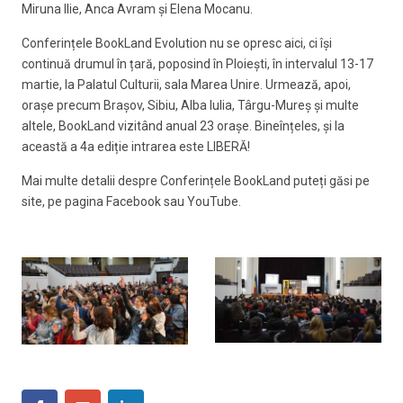
Miruna Ilie, Anca Avram și Elena Mocanu.
Conferințele BookLand Evolution nu se opresc aici, ci își
continuă drumul în țară, poposind în Ploiești, în intervalul 13-17
martie, la Palatul Culturii, sala Marea Unire. Urmează, apoi,
orașe precum Brașov, Sibiu, Alba Iulia, Târgu-Mureș și multe
altele, BookLand vizitând anual 23 orașe. Bineînțeles, şi la
această a 4a ediție intrarea este LIBERĂ!
Mai multe detalii despre Conferințele BookLand puteți găsi pe
site, pe pagina Facebook sau YouTube.