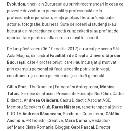
Evolution
,
tinerii din București au primit recomandări în ceea ce
privește dezvoltarea personală şi profesională de la
profesioniști în jurnalism, relații publice, literatură, educație,
actorie, fotografie, business. Sute de liceeni şi studenți s-au
bucurat de interacțiunea directă cu speakerii și au profitat de
oportunitate pentru a afla cum au reușit în carieră.
De luni până vineri (06-10 martie 2017) au urcat pe scena Sălii
Aula Magna, din cadrul
Facultății de Drept a Universității din
București
, câte 4 profesioniști, care i-au încurajat și motivat
prin exemplu personal să facă alegerile potrivite în viață,
construindu-şi cariera pe educație şi cultură generală.
Călin Stan
, TheDrone.ro | Fotograf şi Antreprenor,
Monica
Tatoiu
, Femeie de afaceri, Președinte Fundația Noi Citim, Cadru
Didactic
, Andreea Orîndaru
, Cadru Didactic Asociat ASE,
Membru Speakers Club,
Rareș Năstase
, reporter special Știrile
PRO TV,
Andreea Răsuceanu
, Scriitoare, Critic literar
, Cătălin
Anchidin
, PR Industrii Creative,
Mara Coman,
Redactor-
șef Marie Claire Romania, Blogger,
Gabi Pascal
, Director