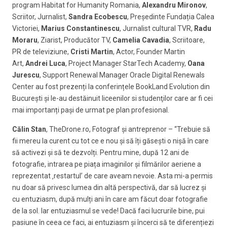
program Habitat for Humanity Romania,
Alexandru Mironov
,
Scriitor, Jurnalist,
Sandra Ecobescu
, Președinte Fundația Calea
Victoriei,
Marius Constantinescu
, Jurnalist cultural TVR,
Radu
Moraru
, Ziarist, Producător TV,
Camelia Cavadia
, Scriitoare,
PR de televiziune,
Cristi Martin
, Actor, Founder Martin
Art,
Andrei
Luca
, Project Manager StarTech Academy,
Oana
Jurescu
, Support Renewal Manager Oracle Digital Renewals
Center au fost prezenți la conferințele BookLand Evolution din
București și le-au destăinuit liceenilor si studenţilor care ar fi cei
mai importanți pași de urmat pe plan profesional.
Călin Stan
, TheDrone.ro, Fotograf și antreprenor – “Trebuie să
fii mereu la curent cu tot ce e nou și să îți găsești o nișă în care
să activezi și să te dezvolți. Pentru mine, după 12 ani de
fotografie, intrarea pe piața imaginilor și filmărilor aeriene a
reprezentat ‚restartul’ de care aveam nevoie. Asta mi-a permis
nu doar să privesc lumea din altă perspectivă, dar să lucrez și
cu entuziasm, după mulți ani în care am făcut doar fotografie
de la sol. Iar entuziasmul se vede! Dacă faci lucrurile bine, pui
pasiune în ceea ce faci, ai entuziasm și încerci să te diferențiezi