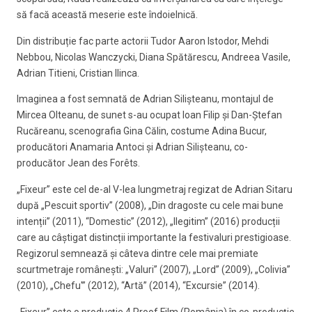
să facă această meserie este îndoielnică.
Din distribuție fac parte actorii Tudor Aaron Istodor, Mehdi
Nebbou, Nicolas Wanczycki, Diana Spătărescu, Andreea Vasile,
Adrian Titieni, Cristian Ilinca.
Imaginea a fost semnată de Adrian Silișteanu, montajul de
Mircea Olteanu, de sunet s-au ocupat Ioan Filip și Dan-Ștefan
Rucăreanu, scenografia Gina Călin, costume Adina Bucur,
producători Anamaria Antoci și Adrian Silișteanu, co-
producător Jean des Forêts.
„Fixeur” este cel de-al V-lea lungmetraj regizat de Adrian Sitaru
după „Pescuit sportiv” (2008), „Din dragoste cu cele mai bune
intenții” (2011), “Domestic” (2012), „Ilegitim” (2016) producții
care au câștigat distincții importante la festivaluri prestigioase.
Regizorul semnează și câteva dintre cele mai premiate
scurtmetraje românești: „Valuri” (2007), „Lord” (2009), „Colivia”
(2010), „Chefu'” (2012), “Artă” (2014), “Excursie” (2014).