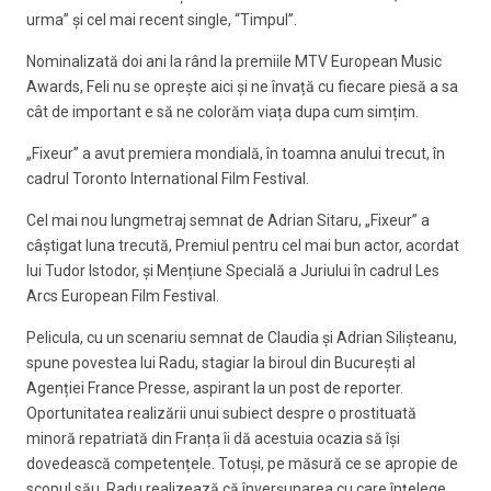
urma” și cel mai recent single, “Timpul”.
Nominalizată doi ani la rând la premiile MTV European Music
Awards, Feli nu se oprește aici și ne învață cu fiecare piesă a sa
cât de important e să ne colorăm viața dupa cum simțim.
„Fixeur” a avut premiera mondială, în toamna anului trecut, în
cadrul Toronto International Film Festival.
Cel mai nou lungmetraj semnat de Adrian Sitaru, „Fixeur” a
câștigat luna trecută, Premiul pentru cel mai bun actor, acordat
lui Tudor Istodor, și Mențiune Specială a Juriului în cadrul Les
Arcs European Film Festival.
Pelicula, cu un scenariu semnat de Claudia și Adrian Silișteanu,
spune povestea lui Radu, stagiar la biroul din București al
Agenției France Presse, aspirant la un post de reporter.
Oportunitatea realizării unui subiect despre o prostituată
minoră repatriată din Franța îi dă acestuia ocazia să își
dovedească competențele. Totuși, pe măsură ce se apropie de
scopul său, Radu realizează că înverșunarea cu care înțelege