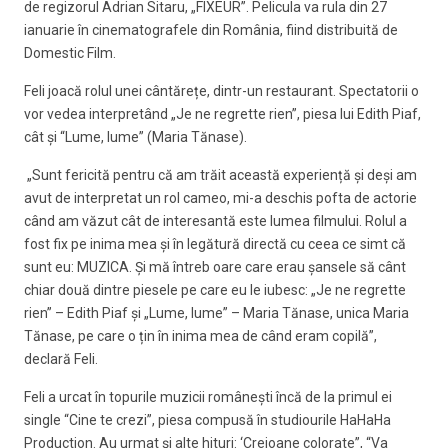
de regizorul Adrian Sitaru, „FIXEUR”. Pelicula va rula din 27
ianuarie în cinematografele din România, fiind distribuită de
Domestic Film.
Feli joacă rolul unei cântărețe, dintr-un restaurant. Spectatorii o
vor vedea interpretând „Je ne regrette rien”, piesa lui Edith Piaf,
cât și “Lume, lume” (Maria Tănase).
„Sunt fericită pentru că am trăit această experiență și deși am
avut de interpretat un rol cameo, mi-a deschis pofta de actorie
când am văzut cât de interesantă este lumea filmului. Rolul a
fost fix pe inima mea și în legătură directă cu ceea ce simt că
sunt eu: MUZICA. Și mă întreb oare care erau șansele să cânt
chiar două dintre piesele pe care eu le iubesc: „Je ne regrette
rien” – Edith Piaf și „Lume, lume” – Maria Tănase, unica Maria
Tănase, pe care o țin în inima mea de când eram copilă”,
declară Feli.
Feli a urcat în topurile muzicii românești încă de la primul ei
single “Cine te crezi”, piesa compusă în studiourile HaHaHa
Production. Au urmat și alte hituri: ‘Creioane colorate”, “Va