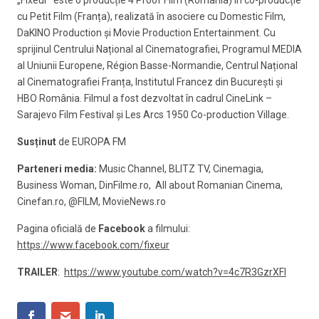
„Fixeur” este o producție 4 Proof Film (România) în co-producție
cu Petit Film (Franța), realizată în asociere cu Domestic Film,
DaKINO Production și Movie Production Entertainment. Cu
sprijinul Centrului Național al Cinematografiei, Programul MEDIA
al Uniunii Europene, Région Basse-Normandie, Centrul Național
al Cinematografiei Franța, Institutul Francez din București și
HBO România. Filmul a fost dezvoltat în cadrul CineLink –
Sarajevo Film Festival și Les Arcs 1950 Co-production Village.
Sus
ț
inut
de EUROPA FM
Parteneri media:
Music Channel, BLITZ TV, Cinemagia,
Business Woman, DinFilme.ro, All about Romanian Cinema,
Cinefan.ro, @FILM, MovieNews.ro
Pagina oficială de
Facebook
a filmului:
https://www.facebook.com/fixeur
TRAILER
:
https://www.youtube.com/watch?v=4c7R3GzrXFI