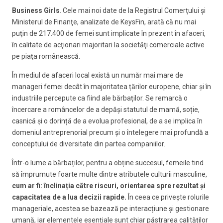
Business Girls
. Cele mai noi date de la Registrul Comerţului şi
Ministerul de Finanţe, analizate de KeysFin, arată că nu mai
puţin de 217.400 de femei sunt implicate în prezent în afaceri,
în calitate de acţionari majoritari la societăţi comerciale active
pe piaţa românească.
În mediul de afaceri local există un număr mai mare de
manageri femei decât în majoritatea țărilor europene, chiar și în
industriile percepute ca fiind ale bărbaților. Se remarcă o
încercare a româncelor de a depăși statutul de mamă, soție,
casnică și o dorință de a evolua profesional, de a se implica în
domeniul antreprenorial precum și o întelegere mai profundă a
conceptului de diversitate din partea companiilor.
Într-o lume a bărbaților, pentru a obține succesul, femeile tind
să împrumute foarte multe dintre atributele culturii masculine,
cum ar fi:
î
nclinația către riscuri, orientarea spre rezultat și
capacitatea de a lua decizii rapide.
În ceea ce privește rolurile
manageriale, acestea se bazează pe interacțiune și gestionare
umană, iar elementele esențiale sunt chiar păstrarea calităților