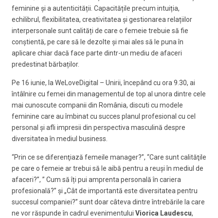
feminine și a autenticității. Capacitățile precum intuiția,
echilibrul, flexibilitatea, creativitatea și gestionarea relațiilor
interpersonale sunt calități de care o femeie trebuie să fie
conștientă, pe care să le dezolte și mai ales să le puna în
aplicare chiar dacă face parte dintr-un mediu de afaceri
predestinat bărbaților.
Pe 16 iunie, la WeLoveDigital – Unirii, începând cu ora 9.30, ai
întâlnire cu femei din managementul de top al unora dintre cele
mai cunoscute companii din România, discuti cu modele
feminine care au îmbinat cu succes planul profesional cu cel
personal și afli impresii din perspectiva masculină despre
diversitatea în mediul business.
“Prin ce se diferenţiază femeile manager?”, “Care sunt calităţile
pe care o femeie ar trebui să le aibă pentru a reuşi în mediul de
afaceri?”, ” Cum să îți pui amprenta personală în cariera
profesională?” și „Cât de importantă este diversitatea pentru
succesul companiei?” sunt doar câteva dintre întrebările la care
ne vor răspunde în cadrul evenimentului
Viorica Laudescu
,