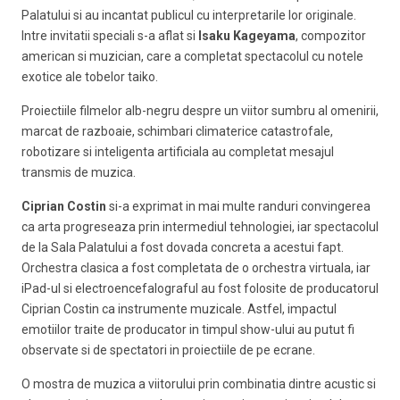
Palatului si au incantat publicul cu interpretarile lor originale.
Intre invitatii speciali s-a aflat si
Isaku Kageyama
, compozitor
american si muzician, care a completat spectacolul cu notele
exotice ale tobelor taiko.
Proiectiile filmelor alb-negru despre un viitor sumbru al omenirii,
marcat de razboaie, schimbari climaterice catastrofale,
robotizare si inteligenta artificiala au completat mesajul
transmis de muzica.
Ciprian Costin
si-a exprimat in mai multe randuri convingerea
ca arta progreseaza prin intermediul tehnologiei, iar spectacolul
de la Sala Palatului a fost dovada concreta a acestui fapt.
Orchestra clasica a fost completata de o orchestra virtuala, iar
iPad-ul si electroencefalograful au fost folosite de producatorul
Ciprian Costin ca instrumente muzicale. Astfel, impactul
emotiilor traite de producator in timpul show-ului au putut fi
observate si de spectatori in proiectiile de pe ecrane.
O mostra de muzica a viitorului prin combinatia dintre acustic si