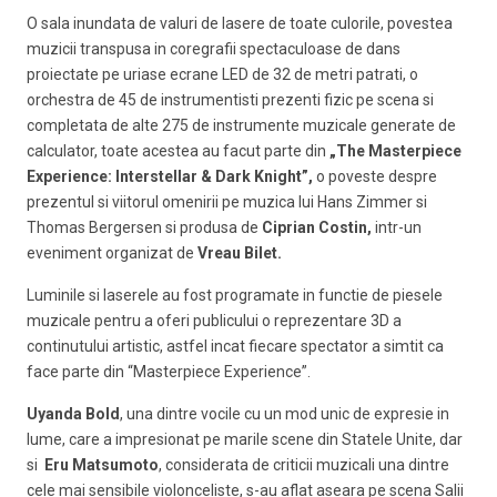
O sala inundata de valuri de lasere de toate culorile, povestea
muzicii transpusa in coregrafii spectaculoase de dans
proiectate pe uriase ecrane LED de 32 de metri patrati, o
orchestra de 45 de instrumentisti prezenti fizic pe scena si
completata de alte 275 de instrumente muzicale generate de
calculator, toate acestea au facut parte din
„The Masterpiece
Experience: Interstellar & Dark Knight”,
o poveste despre
prezentul si viitorul omenirii pe muzica lui Hans Zimmer si
Thomas Bergersen si produsa de
Ciprian Costin,
intr-un
eveniment organizat de
Vreau Bilet.
Luminile si laserele au fost programate in functie de piesele
muzicale pentru a oferi publicului o reprezentare 3D a
continutului artistic, astfel incat fiecare spectator a simtit ca
face parte din “Masterpiece Experience”.
Uyanda Bold
, una dintre vocile cu un mod unic de expresie in
lume, care a impresionat pe marile scene din Statele Unite, dar
si
Eru Matsumoto
, considerata de criticii muzicali una dintre
cele mai sensibile violonceliste, s-au aflat aseara pe scena Salii