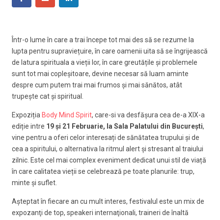
Într-o lume în care a trai începe tot mai des să se rezume la
lupta pentru supraviețuire, în care oamenii uita să se îngrijească
de latura spirituala a vieții lor, în care greutățile și problemele
sunt tot mai copleșitoare, devine necesar să luam aminte
despre cum putem trai mai frumos și mai sănătos, atât
trupește cat și spiritual.
Expoziția
Body Mind Spirit
, care-si va desfășura cea de-a XIX-a
ediție intre
19 și 21 Februarie, la Sala Palatului din București
,
vine pentru a oferi celor interesați de sănătatea trupului și de
cea a spiritului, o alternativa la ritmul alert și stresant al traiului
zilnic. Este cel mai complex eveniment dedicat unui stil de viață
în care calitatea vieții se celebrează pe toate planurile: trup,
minte și suflet.
Aşteptat în fiecare an cu mult interes, festivalul este un mix de
expozanţi de top, speakeri internaţionali, traineri de înaltă