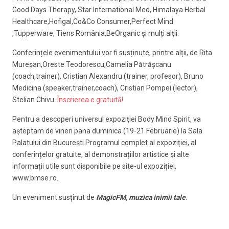
Good Days Therapy, Star International Med, Himalaya Herbal
Healthcare,Hofigal,Co&Co Consumer,Perfect Mind
,Tupperware, Tiens România,BeOrganic și mulți alții.
Conferințele evenimentului vor fi susținute, printre alții, de Rita
Mureșan,Oreste Teodorescu,Camelia Pătrășcanu
(coach,trainer), Cristian Alexandru (trainer, profesor), Bruno
Medicina (speaker,trainer,coach), Cristian Pompei (lector),
Stelian Chivu.
Înscrierea e gratuită!
Pentru a descoperi universul expoziției Body Mind Spirit, va
așteptam de vineri pana duminica (19-21 Februarie) la Sala
Palatului din București.Programul complet al expoziției, al
conferințelor gratuite, al demonstrațiilor artistice și alte
informații utile sunt disponibile pe site-ul expoziției,
www.bmse.ro.
Un eveniment susținut de
MagicFM, muzica inimii tale
.