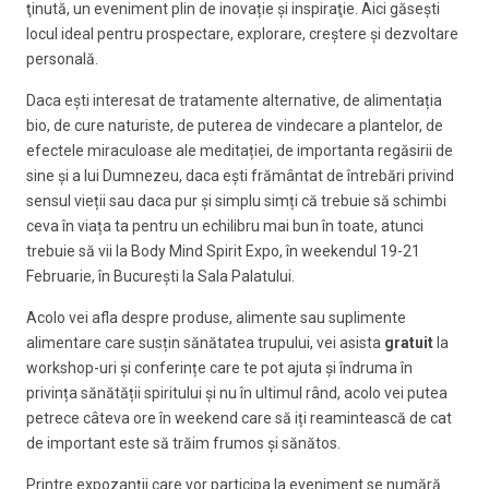
ţinută, un eveniment plin de inovație şi inspiraţie. Aici găseşti
locul ideal pentru prospectare, explorare, creştere şi dezvoltare
personală.
Daca ești interesat de tratamente alternative, de alimentația
bio, de cure naturiste, de puterea de vindecare a plantelor, de
efectele miraculoase ale meditației, de importanta regăsirii de
sine și a lui Dumnezeu, daca ești frământat de întrebări privind
sensul vieții sau daca pur și simplu simți că trebuie să schimbi
ceva în viața ta pentru un echilibru mai bun în toate, atunci
trebuie să vii la Body Mind Spirit Expo, în weekendul 19-21
Februarie, în București la Sala Palatului.
Acolo vei afla despre produse, alimente sau suplimente
alimentare care susțin sănătatea trupului, vei asista
gratuit
la
workshop-uri și conferințe care te pot ajuta și îndruma în
privința sănătății spiritului și nu în ultimul rând, acolo vei putea
petrece câteva ore în weekend care să iți reamintească de cat
de important este să trăim frumos și sănătos.
Printre expozanții care vor participa la eveniment se numără