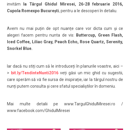
invităm
la Târgul Ghidul Miresei, 26-28 februarie 2016,
Cupola Romexpo București
, pentru a le descoperi în detaliu.
Avem nu mai puțin de opt nuanțe care vor dicta cum și ce
alegeri facem pentru nunta de vis:
Buttercup, Green Flash,
Iced Coffee, Liliac Gray, Peach Echo, Rose Quartz, Serenity,
Snorkel Blue.
Iar dacă nu stiți cum să le introduceți în planurile voastre, aici –
>
bit.ly/TendinteNunti2016
veți găsi un mic ghid cu sugestii,
care sperăm să vă fie sursa de inspirație, iar la târgul nostru de
nunți putem consulta și cere sfatul specialiștilor în domeniu.
Mai multe detalii pe www.TargulGhidulMiresei.ro /
www.facebook.com/GhidulMiresei