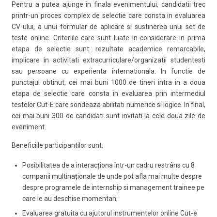
Pentru a putea ajunge in finala evenimentului, candidatii trec
printr-un proces complex de selectie care consta in evaluarea
CV-ului, a unui formular de aplicare si sustinerea unui set de
teste online. Criteriile care sunt luate in considerare in prima
etapa de selectie sunt: rezultate academice remarcabile,
implicare in activitati extracurriculare/organizatii studentesti
sau persoane cu experienta internationala. In functie de
punctajul obtinut, cei mai buni 1000 de tineri intra in a doua
etapa de selectie care consta in evaluarea prin intermediul
testelor Cut-E care sondeaza abilitati numerice si logice. In final,
cei mai buni 300 de candidati sunt invitati la cele doua zile de
eveniment.
Beneficiile participantilor sunt:
Posibilitatea de a interacționa într-un cadru restrâns cu 8
companii multinaționale de unde pot afla mai multe despre
despre programele de internship si management trainee pe
care le au deschise momentan;
Evaluarea gratuita cu ajutorul instrumentelor online Cut-e