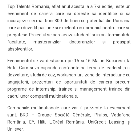
Top Talents Romania, aflat anul acesta la a 7-a editie, este un
eveniment de cariera care isi doreste sa identifice si sa
incurajeze cei mai buni 300 de tineri cu potential din Romania
care au dovedit pasiune si excelenta in domeniul pentru care se
pregatesc. Proiectul se adreseaza studentilor in ani terminali de
facultate, masteranzilor, doctoranzilor si proaspat
absolventilor.
Evenimentul se va desfasura pe 15 si 16 Mai in Bucuresti, la
Hotel Caro si va cuprinde conferinte pe teme de leadership si
dezvoltare, studii de caz, workshop-uri, zone de interactiune cu
angajatorii, prezentari de oportunitati de cariera precum
programe de internship, trainee si management trainee din
cadrul unor companii multinationale.
Companiile multinationale care vor fi prezente la eveniment
sunt: BRD – Groupe Société Générale, Philips, Vodafone
România, EY, Hilti, L’Oréal România, UniCredit Leasing și
Unilever.