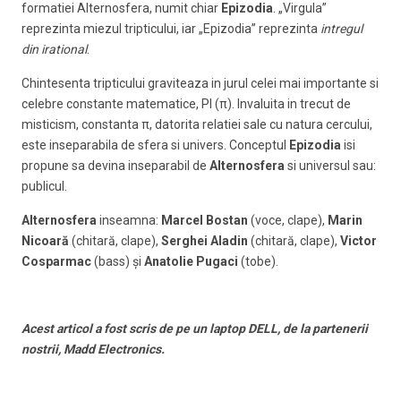
formatiei Alternosfera, numit chiar
Epizodia
. „Virgula”
reprezinta miezul tripticului, iar „Epizodia” reprezinta
intregul
din irational
.
Chintesenta tripticului graviteaza in jurul celei mai importante si
celebre constante matematice, PI (π). Invaluita in trecut de
misticism, constanta π, datorita relatiei sale cu natura cercului,
este inseparabila de sfera si univers. Conceptul
Epizodia
isi
propune sa devina inseparabil de
Alternosfera
si universul sau:
publicul.
Alternosfera
inseamna:
Marcel Bostan
(voce, clape),
Marin
Nicoară
(chitară, clape),
Serghei Aladin
(chitară, clape),
Victor
Cosparmac
(bass) şi
Anatolie Pugaci
(tobe).
Acest articol a fost scris de pe un laptop DELL, de la partenerii
nostrii, Madd Electronics.