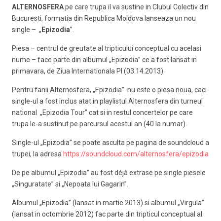
ALTERNOSFERA
pe care trupa il va sustine in Clubul Colectiv din
Bucuresti, formatia din Republica Moldova lanseaza un nou
single – „
Epizodia
”.
Piesa – centrul de greutate al tripticului conceptual cu acelasi
nume – face parte din albumul „Epizodia” ce a fost lansat in
primavara, de Ziua Internationala PI (03.14.2013)
Pentru fanii Alternosfera, „Epizodia” nu este o piesa noua, caci
single-ul a fost inclus atat in playlistul Alternosfera din turneul
national „Epizodia Tour” cat si in restul concertelor pe care
trupa le-a sustinut pe parcursul acestui an (40 la numar).
Single-ul „Epizodia” se poate asculta pe pagina de soundcloud a
trupei, la adresa
https://soundcloud.com/alternosfera/epizodia
De pe albumul „Epizodia” au fost déjà extrase pe single piesele
„Singuratate” si „Nepoata lui Gagarin”.
Albumul „Epizodia” (lansat in martie 2013) si albumul „Virgula”
(lansat in octombrie 2012) fac parte din tripticul conceptual al