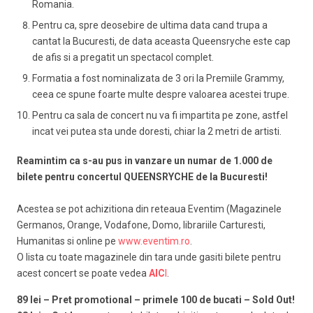
Romania.
Pentru ca, spre deosebire de ultima data cand trupa a
cantat la Bucuresti, de data aceasta Queensryche este cap
de afis si a pregatit un spectacol complet.
Formatia a fost nominalizata de 3 ori la Premiile Grammy,
ceea ce spune foarte multe despre valoarea acestei trupe.
Pentru ca sala de concert nu va fi impartita pe zone, astfel
incat vei putea sta unde doresti, chiar la 2 metri de artisti.
Reamintim ca s-au pus in vanzare un numar de 1.000 de
bilete pentru concertul QUEENSRYCHE de la Bucuresti!
Acestea se pot achizitiona din reteaua Eventim (Magazinele
Germanos, Orange, Vodafone, Domo, librariile Carturesti,
Humanitas si online pe
www.eventim.ro
.
O lista cu toate magazinele din tara unde gasiti bilete pentru
acest concert se poate vedea
AIC
I
.
89 lei –
Pret promotional – primele 100 de bucati
– Sold Out!