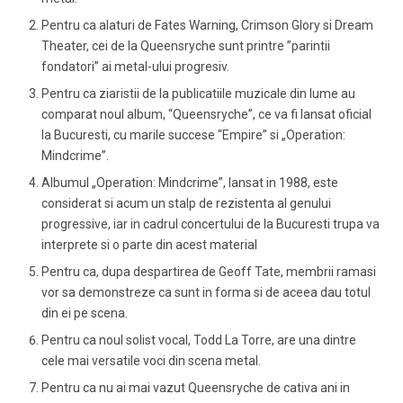
Pentru ca alaturi de Fates Warning, Crimson Glory si Dream
Theater, cei de la Queensryche sunt printre ”parintii
fondatori” ai metal-ului progresiv.
Pentru ca ziaristii de la publicatiile muzicale din lume au
comparat noul album, “Queensryche”, ce va fi lansat oficial
la Bucuresti, cu marile succese “Empire” si
„Operation:
Mindcrime”
.
Albumul „Operation: Mindcrime”, lansat in 1988, este
considerat si acum un stalp de rezistenta al genului
progressive, iar in cadrul concertului de la Bucuresti trupa va
interprete si o parte din acest material
Pentru ca, dupa despartirea de Geoff Tate, membrii ramasi
vor sa demonstreze ca sunt in forma si de aceea dau totul
din ei pe scena.
Pentru ca noul solist vocal, Todd La Torre, are una dintre
cele mai versatile voci din scena metal.
Pentru ca nu ai mai vazut Queensryche de cativa ani in