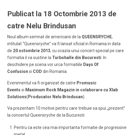
Publicat la 18 Octombrie 2013 de
catre Nelu Brindusan
Noul album semnat de americanii de la
QUEENSRYCHE
,
intitulat “Queensryche” va fi lansat oficial in Romania in data
de
20 octombrie 2013
, cu ocazia unui concert special pe care
formatia il va sustine la
Turbohalle din Bucuresti
.
In
deschidere pe scena vor urca formatiile
Days Of
Confusion
si
COD
din Romania.
Evenimentul va fi organizat de catre
Promusic
Events
si
Maximum Rock Magazin in colaborare cu Xlab
Solutions
(
Producator Nelu Brindusan
).
Va prezentam 10 motive pentru care trebuie sa spui „prezent”
la concertul Queensryche de la Bucuresti:
Pentru ca este cea mai importanta formatie de progressive
metal.