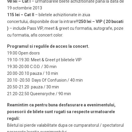
98 lei – Cat I
– urmatoarele bilete achizitionate pana la data de
19 octombrie 2013
115 lei – Cat II
– biletele achizitionate in ziua
concertului,
disponibile doar la intrare!!!
250 lei – VIP ( 20 bucati
)
– include Pass VIP, meet & greet cu formatia, autografe, poze
cu formatia, afis concert color.
Programul si regulile de acces la concert.
19.00 Open doors
19.10-19.30: Meet & Greet pt biletele VIP
19.30-20.00 C.O.D. / 30 min
20.00-20.10 pauza / 10 min
20.10 -20.50 Days Of Confusion / 40 min
20.50-21.20 pauza / 30 min
21.20-22.50 Queensryche / 90 min
Reamintim ca pentru buna desfasurare a evenimentului,
posesorii de bilete sunt rugati sa respecte urmatoarele
reguli:
Biletul isi pierde valabilitate dupa ce cumparatorul / spectatorul
paraseste locatia evenimentului