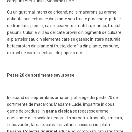
compun reteta unica Madame Lucie.
Cu un gust mai intens ca oricand, noile macarons au arome
obtinute prin extractie din plante sau fructe proaspete: petale
de trandafir, piersici, caise, ceai verde matcha, mango, fructul
pasiunii. Culorile vii sau delicate provin din pigmenti de culoare
ai plantelor sau din elemente care se gasesc in stare naturala:
betacaroten din plante si fructe, clorofila din plante, carbune,
extract de carmin, extract de paprika etc.
Peste 20 de sortimente savuroase
Incepand din septembrie, amatorii pot alege din peste 20 de
sortimente de macarons Madame Lucie, impartite in doua
game de produse. In
gama clasica
se regasesc arome
apetisante de ciocolata neagra din sumatra, trandafir, zmeura,
fistic, vanilie, lamaie, cafea braziliana, cocos si ciocolata-
banana.
Colectia gourmet
aduce noi combinatii rafinate: trufe