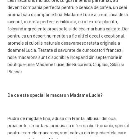
Les macarons multicolore, cu gust intens si parfumat, au
devenit compania perfecta pentru o ceasca de cafea, un ceai
aromat sau o sampanie fina. Madame Lucie a creat, inca de la
inceput, o reteta perfect echilibrata, cu o textura placuta,
folosind ingrediente proaspete si de cea mai buna calitate. Dar
pentru ca un desert nu merita sa fie altfel decat exceptional,
aromele si culorile naturale desavarsesc reteta originala a
doamnei Lucia. Testate si savurate de cunoscatori francezi,
noile macarons sunt disponibile incepand din septembrie in
boutique-urile Madame Lucie din Bucuresti, Cluj, Iasi, Sibiu si
Ploiesti.
De ce este special le macaron Madame Lucie?
Pudra de migdale fina, adusa din Franta, albusul din oua
proaspete, smantana produsa la o ferma din Romania, special
pentru cremele macarons, sunt cateva din ingredientele care