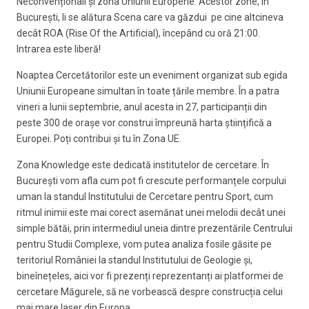
Neconvenționali și zona Uniunii Europene. Acestor zone, în
București, li se alătura Scena care va găzdui pe cine altcineva
decât ROA (Rise Of the Artificial), începând cu oră 21:00.
Intrarea este liberă!
Noaptea Cercetătorilor este un eveniment organizat sub egida
Uniunii Europeane simultan în toate țările membre. În a patra
vineri a lunii septembrie, anul acesta in 27, participanții din
peste 300 de orașe vor construi împreună harta științifică a
Europei. Poți contribui și tu în Zona UE.
Zona Knowledge este dedicată institutelor de cercetare. În
București vom afla cum pot fi crescute performanțele corpului
uman la standul Institutului de Cercetare pentru Sport, cum
ritmul inimii este mai corect asemănat unei melodii decât unei
simple bătăi, prin intermediul uneia dintre prezentările Centrului
pentru Studii Complexe, vom putea analiza fosile găsite pe
teritoriul României la standul Institutului de Geologie și,
bineînețeles, aici vor fi prezenți reprezentanți ai platformei de
cercetare Măgurele, să ne vorbească despre construcția celui
mai mare laser din Europa.