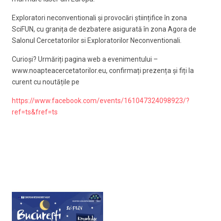
Exploratori neconventionali și provocări științifice în zona
SciFUN, cu granița de dezbatere asigurată în zona Agora de
Salonul Cercetatorilor si Exploratorilor Neconventionali.
Curioși? Urmăriți pagina web a evenimentului –
www.noapteacercetatorilor.eu, confirmați prezența și fiți la
curent cu noutățile pe
https://www.facebook.com/events/161047324098923/?
ref=ts&fref=ts