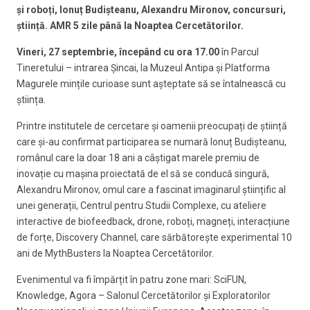
și roboți, Ionuț Budișteanu, Alexandru Mironov, concursuri,
știință. AMR 5 zile până la Noaptea Cercetătorilor.
Vineri, 27 septembrie, începând cu ora 17.00
în Parcul
Tineretului – intrarea Șincai, la Muzeul Antipa și Platforma
Magurele mințile curioase sunt așteptate să se întalnească cu
știința.
Printre institutele de cercetare și oamenii preocupați de știință
care și-au confirmat participarea se numară Ionuț Budișteanu,
românul care la doar 18 ani a câștigat marele premiu de
inovație cu mașina proiectată de el să se conducă singură,
Alexandru Mironov, omul care a fascinat imaginarul științific al
unei generații, Centrul pentru Studii Complexe, cu ateliere
interactive de biofeedback, drone, roboți, magneți, interacțiune
de forțe, Discovery Channel, care sărbătorește experimental 10
ani de MythBusters la Noaptea Cercetătorilor.
Evenimentul va fi împărțit în patru zone mari: SciFUN,
Knowledge, Agora – Salonul Cercetătorilor și Exploratorilor