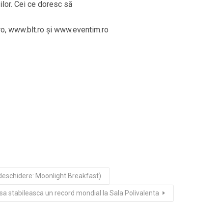
iilor. Cei ce doresc să
o, www.blt.ro şi www.eventim.ro
 deschidere: Moonlight Breakfast)
a stabileasca un record mondial la Sala Polivalenta