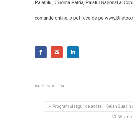
Palatului, Cinema Patria, Palatul Naţional al Cop
comande online, o pot face de pe www.Biletoo.r
ALTERNOSFERA
Program şi reguli de acces – Selah Sue (în
VUNK vrea s