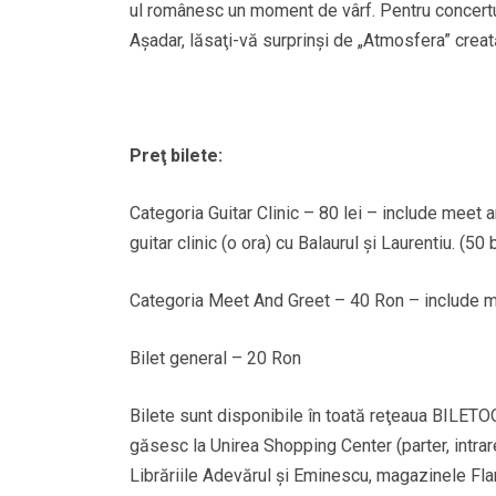
ul românesc un moment de vârf. Pentru concertu
Aşadar, lăsaţi-vă surprinşi de „Atmosfera” creat
Preţ bilete:
Categoria Guitar Clinic – 80 lei – include meet
guitar clinic (o ora) cu Balaurul şi Laurentiu. (50 
Categoria Meet And Greet – 40 Ron – include m
Bilet general – 20 Ron
Bilete sunt disponibile în toată reţeaua BILET
găsesc la Unirea Shopping Center (parter, intra
Librăriile Adevărul şi Eminescu, magazinele Flan