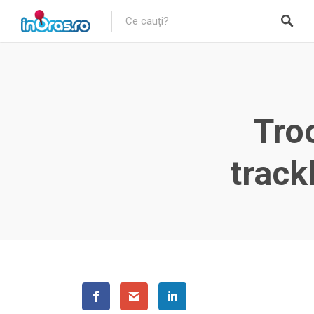
Tro
track