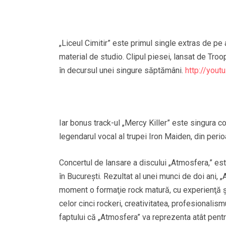
„Liceul Cimitir” este primul single extras de p
material de studio. Clipul piesei, lansat de Troop
în decursul unei singure săptămâni.
http://yout
Iar bonus track-ul „Mercy Killer” este singura 
legendarul vocal al trupei Iron Maiden, din per
Concertul de lansare a discului „Atmosfera,” es
în Bucureşti. Rezultat al unei munci de doi ani,
moment o formaţie rock matură, cu experienţă şi 
celor cinci rockeri, creativitatea, profesionalism
faptului că „Atmosfera” va reprezenta atât pentru