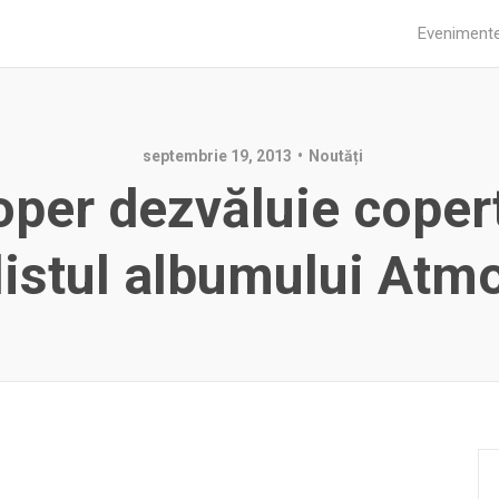
Eveniment
septembrie 19, 2013
Noutăți
oper dezvăluie copert
listul albumului Atm