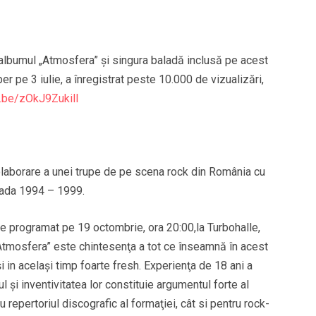
e albumul „Atmosfera” şi singura baladă inclusă pe acest
er pe 3 iulie, a înregistrat peste 10.000 de vizualizări,
u.be/zOkJ9ZukilI
colaborare a unei trupe de pe scena rock din România cu
ioada 1994 – 1999.
te programat pe 19 octombrie, ora 20:00,la Turbohalle,
 „Atmosfera” este chintesenţa a tot ce înseamnă în acest
in acelaşi timp foarte fresh. Experienţa de 18 ani a
ul şi inventivitatea lor constituie argumentul forte al
 repertoriul discografic al formaţiei, cât si pentru rock-