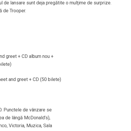
l de lansare sunt deja pregătite o mulţime de surprize.
ă de Trooper.
 and greet + CD album nou +
bilete)
eet and greet + CD (50 bilete)
OO. Punctele de vânzare se
rea de lângă McDonald’s),
co, Victoria, Muzica, Sala