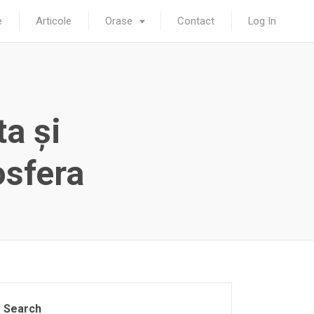
e
Articole
Orase
Contact
Log In
a şi
osfera
Search