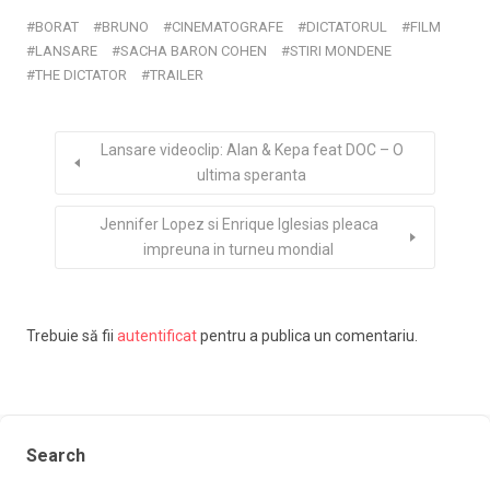
BORAT
BRUNO
CINEMATOGRAFE
DICTATORUL
FILM
LANSARE
SACHA BARON COHEN
STIRI MONDENE
THE DICTATOR
TRAILER
Lansare videoclip: Alan & Kepa feat DOC – O
ultima speranta
Jennifer Lopez si Enrique Iglesias pleaca
impreuna in turneu mondial
Trebuie să fii
autentificat
pentru a publica un comentariu.
Search