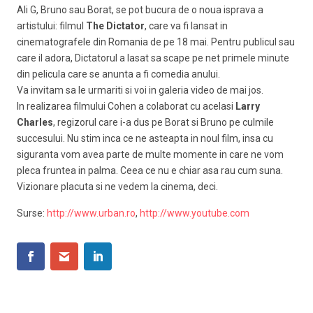
Ali G, Bruno sau Borat, se pot bucura de o noua isprava a
artistului: filmul
The Dictator
, care va fi lansat in
cinematografele din Romania de pe 18 mai. Pentru publicul sau
care il adora, Dictatorul a lasat sa scape pe net primele minute
din pelicula care se anunta a fi comedia anului.
Va invitam sa le urmariti si voi in galeria video de mai jos.
In realizarea filmului Cohen a colaborat cu acelasi
Larry
Charles
, regizorul care i-a dus pe Borat si Bruno pe culmile
succesului. Nu stim inca ce ne asteapta in noul film, insa cu
siguranta vom avea parte de multe momente in care ne vom
pleca fruntea in palma. Ceea ce nu e chiar asa rau cum suna.
Vizionare placuta si ne vedem la cinema, deci.
Surse:
http://www.urban.ro
,
http://www.youtube.com