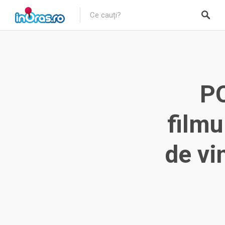
PO
filmu
de vi