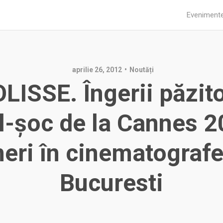
Eveniment
aprilie 26, 2012
Noutăți
LISSE. Îngerii păzito
l-şoc de la Cannes 
neri în cinematografe
Bucuresti