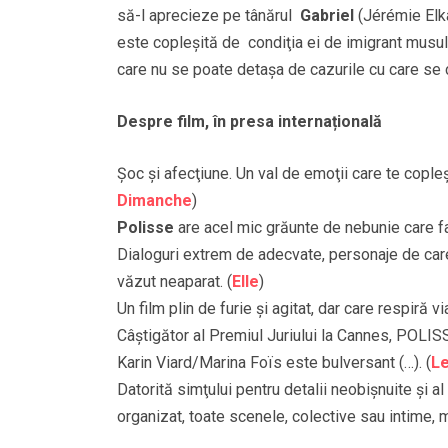
să-l aprecieze pe tânărul
Gabriel
(Jérémie Elk
este copleşită de condiţia ei de imigrant musu
care nu se poate detaşa de cazurile cu care se c
Despre film,
în presa internațională
Şoc şi afecţiune. Un val de emoţii care te copleşe
Dimanche
)
Polisse
are acel mic grăunte de nebunie care fa
Dialoguri extrem de adecvate, personaje de care
văzut neaparat. (
Elle
)
Un film plin de furie și agitat, dar care respiră vi
Câștigător al Premiul Juriului la Cannes, POLIS
Karin Viard/Marina Foïs este bulversant (…). (
Le
Datorită simţului pentru detalii neobişnuite şi al
organizat, toate scenele, colective sau intime,