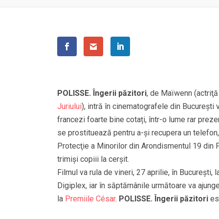
POLISSE.
Îngerii păzitori
,
de
Maïwenn (actriţă 
Juriului
), intră în cinematografele din Bucureşti 
francezi foarte bine cotați, într-o lume rar prez
se prostituează pentru a-şi recupera un telefon,
Protecţie a Minorilor din Arondismentul 19 din Pa
trimişi copiii la cerşit.
Filmul va rula de vineri, 27 aprilie, în Bucureșt
Digiplex, iar în săptămânile următoare va ajunge
la
Premiile César
.
POLISSE.
Îngerii păzitori
est