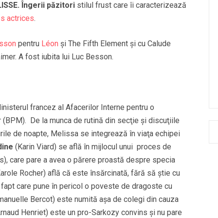
ISSE.
Îngerii păzitori
stilul frust care îi caracterizează
s actrices
.
sson
pentru
Léon
şi The Fifth Element și cu Calude
imer. A fost iubita lui Luc Besson.
nisterul francez al Afacerilor Interne pentru o
 (BPM). De la munca de rutină din secţie şi discuţiile
rile de noapte, Melissa se integrează în viaţa echipei
dine
(Karin Viard) se află în mijlocul unui proces de
s), care pare a avea o părere proastă despre specia
arole Rocher) află că este însărcinată, fără să știe cu
l, fapt care pune în pericol o poveste de dragoste cu
anuelle Bercot) este numită aşa de colegi din cauza
rnaud Henriet) este un pro-Sarkozy convins şi nu pare