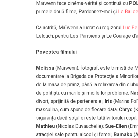
Maïwenn face cinéma-vérité și continuă cu
POL
primele două filme, Pardonnez-moi şi
Le Bal de
Ca actriță, Maïwenn a lucrat cu regizorul
Luc Be
Lelouch, pentru Les Parisiens şi Le Courage d’a
Povestea filmului
Melissa
(Maïwenn), fotograf, este trimisă de Mi
documentare la Brigada de Protecţie a Minorilor
de la masa de prânz, până la relaxarea din clubu
de poliţişti, cu marile şi micile lor probleme:
Na
divorţ, sprijinită de partenera ei,
Iris
(Marina Foï
masculină, cum spune de fiecare data;
Chrys
(K
siguranța dacă soţul ei este tatălviitorului copi
Mathieu
(Nicolas Duvauchelle);
Sue-Ellen
(Emm
atracţiei sale pentru alcool şi femei;
Bamako
(A