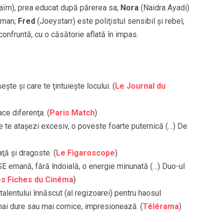
aïm), prea educat după părerea sa;
Nora
(Naidra Ayadi)
lman;
Fred
(Joeystarr) este poliţistul sensibil şi rebel,
onfruntă, cu o căsătorie aflată în impas.
şte şi care te ţintuieşte locului. (
Le Journal du
ce diferenţa. (
Paris Match
)
 te ataşezi excesiv, o poveste foarte puternică (…) De
aţă şi dragoste. (
Le Figaroscope
)
SE emană, fără îndoială, o energie minunată (…) Duo-ul
s Fiches du Cinéma
)
 talentului înnăscut (al regizoarei) pentru haosul
 mai dure sau mai comice, impresionează. (
Télérama
)