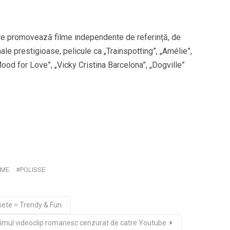
are promovează filme independente de referință, de
ale prestigioase, pelicule ca „Trainspotting”, „Amélie”,
ood for Love”, „Vicky Cristina Barcelona”, „Dogville”
LME
POLISSE
osete = Trendy & Fun
imul videoclip romanesc cenzurat de catre Youtube