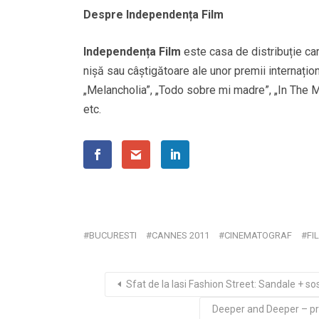
Despre Independența Film
Independența Film
este casa de distribuție c
nișă sau câștigătoare ale unor premii internațion
„Melancholia”, „Todo sobre mi madre”, „In The M
etc.
BUCURESTI
CANNES 2011
CINEMATOGRAF
FI
Sfat de la Iasi Fashion Street: Sandale + s
Deeper and Deeper – pr