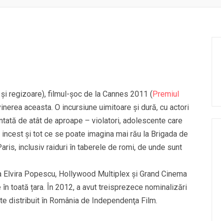
şi regizoare), filmul-şoc de la Cannes 2011 (
Premiul
vinerea aceasta. O incursiune uimitoare și dură, cu actori
entată de atât de aproape – violatori, adolescente care
 incest şi tot ce se poate imagina mai rău la Brigada de
ris, inclusiv raiduri în taberele de romi, de unde sunt
i, la Elvira Popescu, Hollywood Multiplex și Grand Cinema
 în toată țara. În 2012, a avut treisprezece nominalizări
e distribuit în România de Independenţa Film.